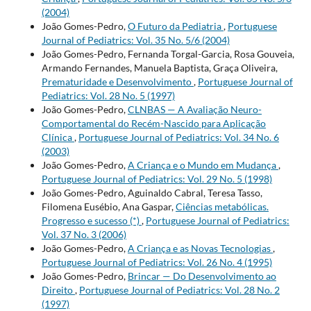
(2004)
João Gomes-Pedro,
O Futuro da Pediatria
,
Portuguese
Journal of Pediatrics: Vol. 35 No. 5/6 (2004)
João Gomes-Pedro, Fernanda Torgal-Garcia, Rosa Gouveia,
Armando Fernandes, Manuela Baptista, Graça Oliveira,
Prematuridade e Desenvolvimento
,
Portuguese Journal of
Pediatrics: Vol. 28 No. 5 (1997)
João Gomes-Pedro,
CLNBAS — A Avaliação Neuro-
Comportamental do Recém-Nascido para Aplicação
Clínica
,
Portuguese Journal of Pediatrics: Vol. 34 No. 6
(2003)
João Gomes-Pedro,
A Criança e o Mundo em Mudança
,
Portuguese Journal of Pediatrics: Vol. 29 No. 5 (1998)
João Gomes-Pedro, Aguinaldo Cabral, Teresa Tasso,
Filomena Eusébio, Ana Gaspar,
Ciências metabólicas.
Progresso e sucesso (*)
,
Portuguese Journal of Pediatrics:
Vol. 37 No. 3 (2006)
João Gomes-Pedro,
A Criança e as Novas Tecnologias
,
Portuguese Journal of Pediatrics: Vol. 26 No. 4 (1995)
João Gomes-Pedro,
Brincar — Do Desenvolvimento ao
Direito
,
Portuguese Journal of Pediatrics: Vol. 28 No. 2
(1997)