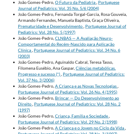
João Gomes-Pedro,
O Futuro da Pediatria
,
Portuguese
Journal of Pediatrics: Vol. 35 No. 5/6 (2004)
João Gomes-Pedro, Fernanda Torgal-Garcia, Rosa Gouveia,
Armando Fernandes, Manuela Baptista, Graça Oliveira,
Prematuridade e Desenvolvimento
,
Portuguese Journal of
Pediatrics: Vol. 28 No. 5 (1997)
João Gomes-Pedro,
CLNBAS — A Avaliação Neuro-
Comportamental do Recém-Nascido para Aplicação
Clínica
,
Portuguese Journal of Pediatrics: Vol. 34 No. 6
(2003)
João Gomes-Pedro, Aguinaldo Cabral, Teresa Tasso,
Filomena Eusébio, Ana Gaspar,
Ciências metabólicas.
Progresso e sucesso (*)
,
Portuguese Journal of Pediatrics:
Vol. 37 No. 3 (2006)
João Gomes-Pedro,
A Criança e as Novas Tecnologias
,
Portuguese Journal of Pediatrics: Vol. 26 No. 4 (1995)
João Gomes-Pedro,
Brincar — Do Desenvolvimento ao
Direito
,
Portuguese Journal of Pediatrics: Vol. 28 No. 2
(1997)
João Gomes-Pedro,
Criança, Família e Sociedade
,
Portuguese Journal of Pediatrics: Vol. 29 No. 2 (1998)
João Gomes-Pedro,
A Criança e o Jovem no Ciclo da Vida
,
Portuguese Journal of Pediatrics: Vol. 28 No. 3 (1997)