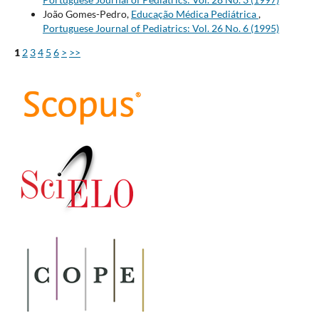
João Gomes-Pedro,
Educação Médica Pediátrica
,
Portuguese Journal of Pediatrics: Vol. 26 No. 6 (1995)
1
2
3
4
5
6
>
>>