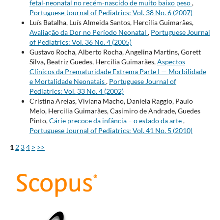
fetal-neonatal no recém-nascido de muito baixo peso
,
Portuguese Journal of Pediatrics: Vol. 38 No. 6 (2007)
Luís Batalha, Luís Almeida Santos, Hercília Guimarães,
Avaliação da Dor no Período Neonatal
,
Portuguese Journal
of Pediatrics: Vol. 36 No. 4 (2005)
Gustavo Rocha, Alberto Rocha, Angelina Martins, Gorett
Silva, Beatriz Guedes, Hercília Guimarães,
Aspectos
Clínicos da Prematuridade Extrema Parte I — Morbilidade
e Mortalidade Neonatais
,
Portuguese Journal of
Pediatrics: Vol. 33 No. 4 (2002)
Cristina Areias, Viviana Macho, Daniela Raggio, Paulo
Melo, Hercilia Guimarães, Casimiro de Andrade, Guedes
Pinto,
Cárie precoce da infância – o estado da arte
,
Portuguese Journal of Pediatrics: Vol. 41 No. 5 (2010)
1
2
3
4
>
>>