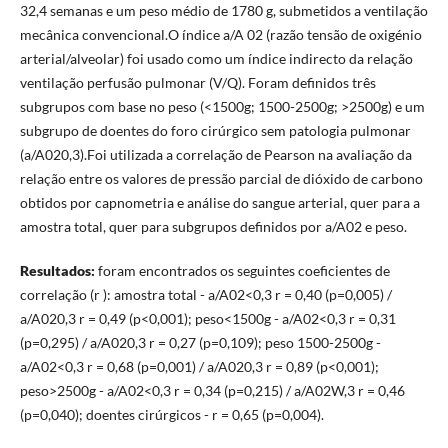
32,4 semanas e um peso médio de 1780 g, submetidos a ventilação
mecânica convencional.O índice a/A 02 (razão tensão de oxigénio
arterial/alveolar) foi usado como um índice indirecto da relação
ventilação perfusão pulmonar (V/Q). Foram definidos três
subgrupos com base no peso (<1500g; 1500-2500g; >2500g) e um
subgrupo de doentes do foro cirúrgico sem patologia pulmonar
(a/A020,3).Foi utilizada a correlação de Pearson na avaliação da
relação entre os valores de pressão parcial de dióxido de carbono
obtidos por capnometria e análise do sangue arterial, quer para a
amostra total, quer para subgrupos definidos por a/A02 e peso.
Resultados:
foram encontrados os seguintes coeficientes de
correlação (r ): amostra total - a/A02<0,3 r = 0,40 (p=0,005) /
a/A020,3 r = 0,49 (p<0,001); peso<1500g - a/A02<0,3 r = 0,31
(p=0,295) / a/A020,3 r = 0,27 (p=0,109); peso 1500-2500g -
a/A02<0,3 r = 0,68 (p=0,001) / a/A020,3 r = 0,89 (p<0,001);
peso>2500g - a/A02<0,3 r = 0,34 (p=0,215) / a/A02W,3 r = 0,46
(p=0,040); doentes cirúrgicos - r = 0,65 (p=0,004).