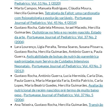
Pediatrics: Vol. 51 No. 1 (2020)
Marta Campos, Manuela Rodrigues, Cláudia Moura,
Hercília Guimarães,
Tetralogia de Fallot: uma cardiopatia
com fisiopatologia e evolução variáveis
,
Portuguese
Journal of Pediatrics: Vol. 45 No. 4 (2014)
Gustavo Rocha, Gabriela Mimoso, Israel Macedo, Hercília
Guimarães,
Quilotórax no feto e no recém-nascido. Estado
da arte
,
Portuguese Journal of Pediatrics: Vol. 37 No. 2
(2006)
Lara Lourenço, Lígia Peralta, Teresa Soares, Susana Pissarra,
Gustavo Rocha, Hercília Guimarães, António Guerra, Paula
Guerra,
Aplicabilidade de bolsas de nutrição parentérica
padronizadas num Serviço de Cuidados Intensivos
Neonatais
,
Portuguese Journal of Pediatrics: Vol. 43 No. 3
(2012)
Gustavo Rocha, António Guerra, Lucía Hermida, Carla Dias,
Paula Guerra, Maria Margarida Faria, Emília Patrício, Carla
Lopes, Maria Beatriz Guedes, Hercília Guimarães,
Avaliação
nutricional de recém-nascidos pré-termo de muito baixo
peso
,
Portuguese Journal of Pediatrics: Vol. 37 No. 5
(2006)
Ana Teixeira, Gustavo Rocha, Hercília Guimarães,
Transição