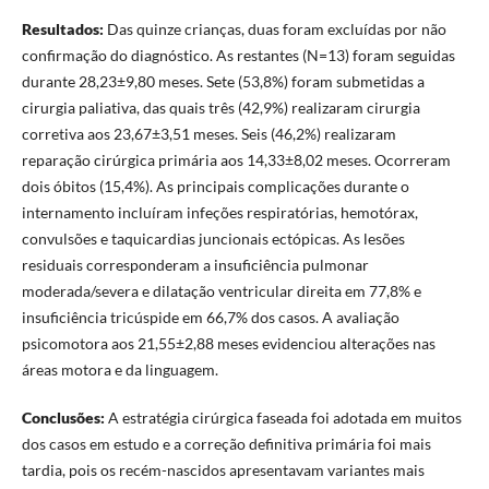
Resultados:
Das quinze crianças, duas foram excluídas por não
confirmação do diagnóstico. As restantes (N=13) foram seguidas
durante 28,23±9,80 meses. Sete (53,8%) foram submetidas a
cirurgia paliativa, das quais três (42,9%) realizaram cirurgia
corretiva aos 23,67±3,51 meses. Seis (46,2%) realizaram
reparação cirúrgica primária aos 14,33±8,02 meses. Ocorreram
dois óbitos (15,4%). As principais complicações durante o
internamento incluíram infeções respiratórias, hemotórax,
convulsões e taquicardias juncionais ectópicas. As lesões
residuais corresponderam a insuficiência pulmonar
moderada/severa e dilatação ventricular direita em 77,8% e
insuficiência tricúspide em 66,7% dos casos. A avaliação
psicomotora aos 21,55±2,88 meses evidenciou alterações nas
áreas motora e da linguagem.
Conclusões:
A estratégia cirúrgica faseada foi adotada em muitos
dos casos em estudo e a correção definitiva primária foi mais
tardia, pois os recém-nascidos apresentavam variantes mais