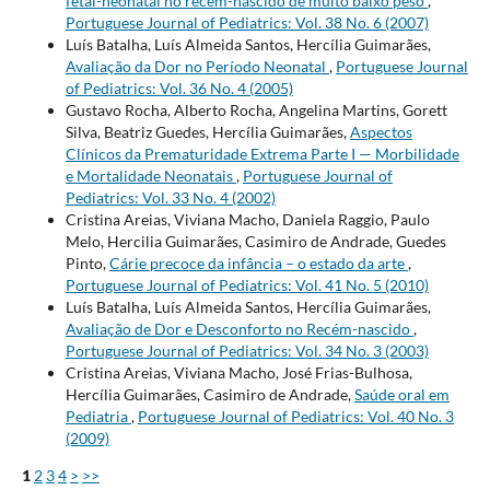
fetal-neonatal no recém-nascido de muito baixo peso
,
Portuguese Journal of Pediatrics: Vol. 38 No. 6 (2007)
Luís Batalha, Luís Almeida Santos, Hercília Guimarães,
Avaliação da Dor no Período Neonatal
,
Portuguese Journal
of Pediatrics: Vol. 36 No. 4 (2005)
Gustavo Rocha, Alberto Rocha, Angelina Martins, Gorett
Silva, Beatriz Guedes, Hercília Guimarães,
Aspectos
Clínicos da Prematuridade Extrema Parte I — Morbilidade
e Mortalidade Neonatais
,
Portuguese Journal of
Pediatrics: Vol. 33 No. 4 (2002)
Cristina Areias, Viviana Macho, Daniela Raggio, Paulo
Melo, Hercilia Guimarães, Casimiro de Andrade, Guedes
Pinto,
Cárie precoce da infância – o estado da arte
,
Portuguese Journal of Pediatrics: Vol. 41 No. 5 (2010)
Luís Batalha, Luís Almeida Santos, Hercília Guimarães,
Avaliação de Dor e Desconforto no Recém-nascido
,
Portuguese Journal of Pediatrics: Vol. 34 No. 3 (2003)
Cristina Areias, Viviana Macho, José Frias-Bulhosa,
Hercília Guimarães, Casimiro de Andrade,
Saúde oral em
Pediatria
,
Portuguese Journal of Pediatrics: Vol. 40 No. 3
(2009)
1
2
3
4
>
>>