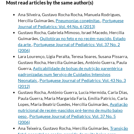
Most read articles by the same author(s)
Ana Silveira, Gustavo Rocha Rocha, Manuela Rodrigues,
Hercília Guimarães,
Pneumonias congénitas
,
Portuguese
Journal of Pediatrics: Vol. 44 No. 6 (2013)
Gustavo Rocha, Gabriela Mimoso, Israel Macedo, Hercília
Guimarães,
Quilotórax no feto e no recém-nascido. Estado
da arte
,
Portuguese Journal of Pediatrics: Vol. 37 No. 2
(2006)
Lara Lourenço, Lígia Peralta, Teresa Soares, Susana Pissarra,
Gustavo Rocha, Hercília Guimarães, António Guerra, Paula
Guerra,
Aplicabilidade de bolsas de nutrição parentérica
padronizadas num Serviço de Cuidados Intensivos
Neonatais
,
Portuguese Journal of Pediatrics: Vol. 43 No. 3
(2012)
Gustavo Rocha, António Guerra, Lucía Hermida, Carla Dias,
Paula Guerra, Maria Margarida Faria, Emília Patrício, Carla
Lopes, Maria Beatriz Guedes, Hercília Guimarães,
Avaliação
nutricional de recém-nascidos pré-termo de muito baixo
peso
,
Portuguese Journal of Pediatrics: Vol. 37 No. 5
(2006)
Ana Teixeira, Gustavo Rocha, Hercília Guimarães,
Transição