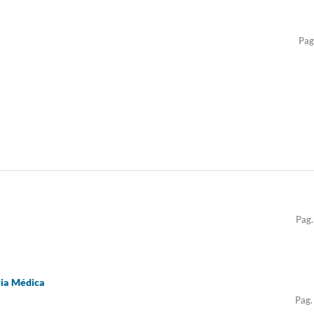
Pag
Pag.
ria Médica
Pag.