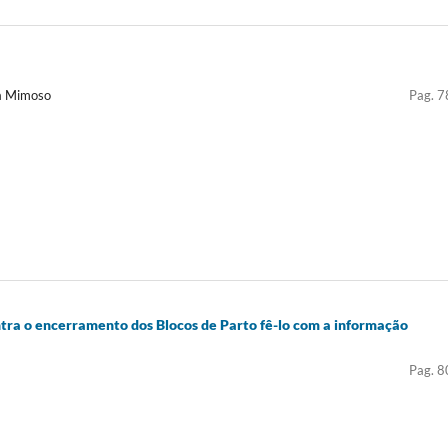
la Mimoso
Pag. 7
tra o encerramento dos Blocos de Parto fê-lo com a informação
Pag. 8