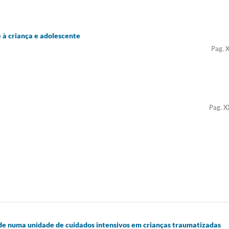
e à criança e adolescente
Pag. 
Pag. X
de numa unidade de cuidados intensivos em crianças traumatizadas