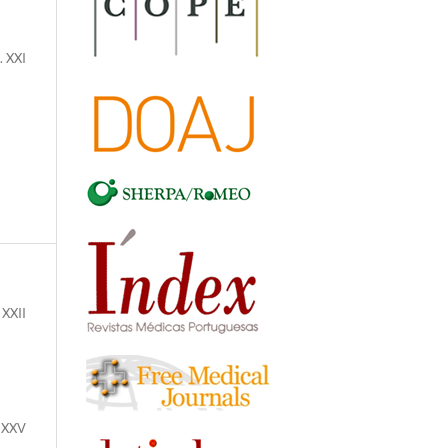
. XXI
 XXII
 XXV