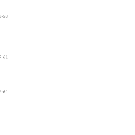
6-58
9-61
2-64