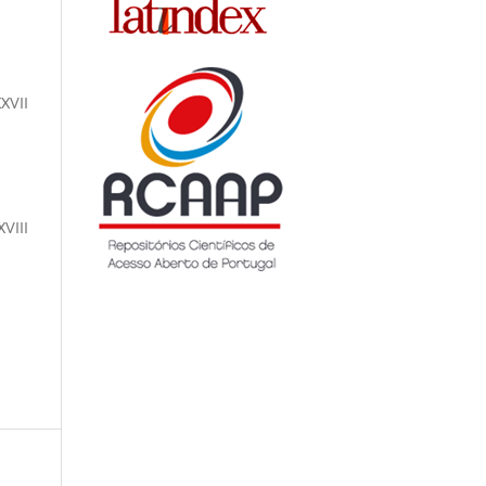
XXVII
XVIII