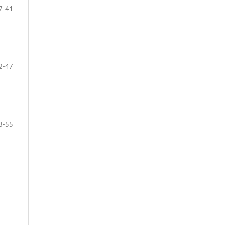
7-41
2-47
8-55