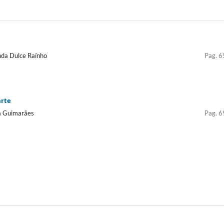
nda Dulce Raínho
Pag. 6
arte
ia Guimarães
Pag. 6