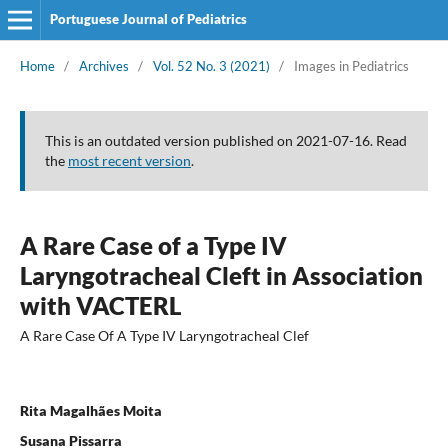
Portuguese Journal of Pediatrics
Home
/
Archives
/
Vol. 52 No. 3 (2021)
/
Images in Pediatrics
This is an outdated version published on 2021-07-16. Read
the
most recent version
.
A Rare Case of a Type IV
Laryngotracheal Cleft in Association
with VACTERL
A Rare Case Of A Type IV Laryngotracheal Clef
Rita Magalhães Moita
Susana Pissarra