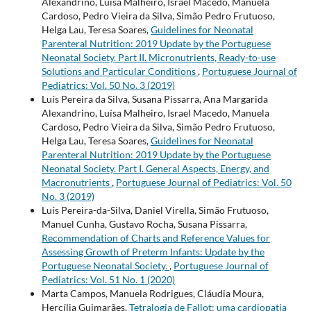
Alexandrino, Luísa Malheiro, Israel Macedo, Manuela
Cardoso, Pedro Vieira da Silva, Simão Pedro Frutuoso,
Helga Lau, Teresa Soares,
Guidelines for Neonatal
Parenteral Nutrition: 2019 Update by the Portuguese
Neonatal Society. Part II. Micronutrients, Ready-to-use
Solutions and Particular Conditions
,
Portuguese Journal of
Pediatrics: Vol. 50 No. 3 (2019)
Luís Pereira da Silva, Susana Pissarra, Ana Margarida
Alexandrino, Luísa Malheiro, Israel Macedo, Manuela
Cardoso, Pedro Vieira da Silva, Simão Pedro Frutuoso,
Helga Lau, Teresa Soares,
Guidelines for Neonatal
Parenteral Nutrition: 2019 Update by the Portuguese
Neonatal Society. Part I. General Aspects, Energy, and
Macronutrients
,
Portuguese Journal of Pediatrics: Vol. 50
No. 3 (2019)
Luís Pereira-da-Silva, Daniel Virella, Simão Frutuoso,
Manuel Cunha, Gustavo Rocha, Susana Pissarra,
Recommendation of Charts and Reference Values for
Assessing Growth of Preterm Infants: Update by the
Portuguese Neonatal Society.
,
Portuguese Journal of
Pediatrics: Vol. 51 No. 1 (2020)
Marta Campos, Manuela Rodrigues, Cláudia Moura,
Hercília Guimarães,
Tetralogia de Fallot: uma cardiopatia