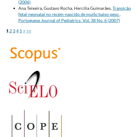
(2006)
Ana Teixeira, Gustavo Rocha, Hercília Guimarães,
Transição
fetal-neonatal no recém-nascido de muito baixo peso
,
Portuguese Journal of Pediatrics: Vol. 38 No. 6 (2007)
1
2
3
4
5
>
>>