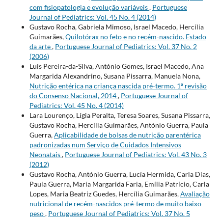
com fisiopatologia e evolução variáveis
,
Portuguese
Journal of Pediatrics: Vol. 45 No. 4 (2014)
Gustavo Rocha, Gabriela Mimoso, Israel Macedo, Hercília
Guimarães,
Quilotórax no feto e no recém-nascido. Estado
da arte
,
Portuguese Journal of Pediatrics: Vol. 37 No. 2
(2006)
Luis Pereira-da-Silva, António Gomes, Israel Macedo, Ana
Margarida Alexandrino, Susana Pissarra, Manuela Nona,
Nutrição entérica na criança nascida pré-termo. 1ª revisão
do Consenso Nacional, 2014
,
Portuguese Journal of
Pediatrics: Vol. 45 No. 4 (2014)
Lara Lourenço, Lígia Peralta, Teresa Soares, Susana Pissarra,
Gustavo Rocha, Hercília Guimarães, António Guerra, Paula
Guerra,
Aplicabilidade de bolsas de nutrição parentérica
padronizadas num Serviço de Cuidados Intensivos
Neonatais
,
Portuguese Journal of Pediatrics: Vol. 43 No. 3
(2012)
Gustavo Rocha, António Guerra, Lucía Hermida, Carla Dias,
Paula Guerra, Maria Margarida Faria, Emília Patrício, Carla
Lopes, Maria Beatriz Guedes, Hercília Guimarães,
Avaliação
nutricional de recém-nascidos pré-termo de muito baixo
peso
,
Portuguese Journal of Pediatrics: Vol. 37 No. 5