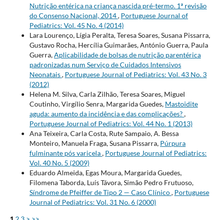
Nutrição entérica na criança nascida pré-termo. 1ª revisão
do Consenso Nacional, 2014
,
Portuguese Journal of
Pediatrics: Vol. 45 No. 4 (2014)
Lara Lourenço, Lígia Peralta, Teresa Soares, Susana Pissarra,
Gustavo Rocha, Hercília Guimarães, António Guerra, Paula
Guerra,
Aplicabilidade de bolsas de nutrição parentérica
padronizadas num Serviço de Cuidados Intensivos
Neonatais
,
Portuguese Journal of Pediatrics: Vol. 43 No. 3
(2012)
Helena M. Silva, Carla Zilhão, Teresa Soares, Miguel
Coutinho, Virgílio Senra, Margarida Guedes,
Mastoidite
aguda: aumento da incidência e das complicações?
,
Portuguese Journal of Pediatrics: Vol. 44 No. 1 (2013)
Ana Teixeira, Carla Costa, Rute Sampaio, A. Bessa
Monteiro, Manuela Fraga, Susana Pissarra,
Púrpura
fulminante pós varicela
,
Portuguese Journal of Pediatrics:
Vol. 40 No. 5 (2009)
Eduardo Almeida, Egas Moura, Margarida Guedes,
Filomena Taborda, Luís Távora, Simão Pedro Frutuoso,
Síndrome de Pfeiffer de Tipo 2 — Caso Clínico
,
Portuguese
Journal of Pediatrics: Vol. 31 No. 6 (2000)
1
2
3
>
>>