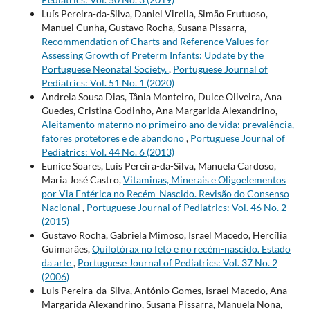
Luís Pereira-da-Silva, Daniel Virella, Simão Frutuoso,
Manuel Cunha, Gustavo Rocha, Susana Pissarra,
Recommendation of Charts and Reference Values for
Assessing Growth of Preterm Infants: Update by the
Portuguese Neonatal Society.
,
Portuguese Journal of
Pediatrics: Vol. 51 No. 1 (2020)
Andreia Sousa Dias, Tânia Monteiro, Dulce Oliveira, Ana
Guedes, Cristina Godinho, Ana Margarida Alexandrino,
Aleitamento materno no primeiro ano de vida: prevalência,
fatores protetores e de abandono
,
Portuguese Journal of
Pediatrics: Vol. 44 No. 6 (2013)
Eunice Soares, Luís Pereira-da-Silva, Manuela Cardoso,
Maria José Castro,
Vitaminas, Minerais e Oligoelementos
por Via Entérica no Recém-Nascido. Revisão do Consenso
Nacional
,
Portuguese Journal of Pediatrics: Vol. 46 No. 2
(2015)
Gustavo Rocha, Gabriela Mimoso, Israel Macedo, Hercília
Guimarães,
Quilotórax no feto e no recém-nascido. Estado
da arte
,
Portuguese Journal of Pediatrics: Vol. 37 No. 2
(2006)
Luis Pereira-da-Silva, António Gomes, Israel Macedo, Ana
Margarida Alexandrino, Susana Pissarra, Manuela Nona,