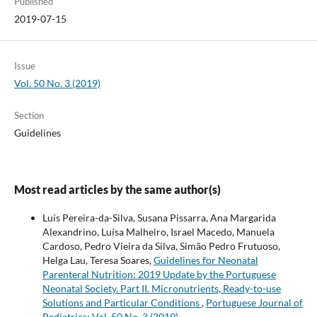
Published
2019-07-15
Issue
Vol. 50 No. 3 (2019)
Section
Guidelines
Most read articles by the same author(s)
Luís Pereira-da-Silva, Susana Pissarra, Ana Margarida
Alexandrino, Luísa Malheiro, Israel Macedo, Manuela
Cardoso, Pedro Vieira da Silva, Simão Pedro Frutuoso,
Helga Lau, Teresa Soares,
Guidelines for Neonatal
Parenteral Nutrition: 2019 Update by the Portuguese
Neonatal Society. Part II. Micronutrients, Ready-to-use
Solutions and Particular Conditions
,
Portuguese Journal of
Pediatrics: Vol. 50 No. 3 (2019)