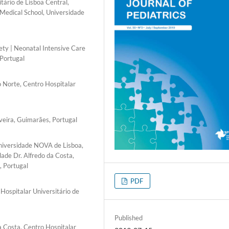
tário de Lisboa Central,
Medical School, Universidade
ety | Neonatal Intensive Care
 Portugal
o Norte, Centro Hospitalar
veira, Guimarães, Portugal
niversidade NOVA de Lisboa,
dade Dr. Alfredo da Costa,
, Portugal
PDF
 Hospitalar Universitário de
Published
a Costa, Centro Hospitalar