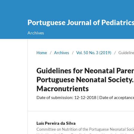
Portuguese Journal of Pediatric
Archives
Home
/
Archives
/
Vol. 50 No. 3 (2019)
/
Guidelin
Guidelines for Neonatal Pare
Portuguese Neonatal Society. 
Macronutrients
Date of submission: 12-12-2018 | Date of acceptanc
Luís Pereira da Silva
Committee on Nutrition of the Portuguese Neonatal Soci