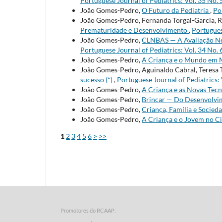
Portuguese Journal of Pediatrics: Vol. 35 No. 
João Gomes-Pedro,
O Futuro da Pediatria
,
Po
João Gomes-Pedro, Fernanda Torgal-Garcia, R
Prematuridade e Desenvolvimento
,
Portugues
João Gomes-Pedro,
CLNBAS — A Avaliação Ne
Portuguese Journal of Pediatrics: Vol. 34 No. 
João Gomes-Pedro,
A Criança e o Mundo em
João Gomes-Pedro, Aguinaldo Cabral, Teresa 
sucesso (*)
,
Portuguese Journal of Pediatrics: 
João Gomes-Pedro,
A Criança e as Novas Tec
João Gomes-Pedro,
Brincar — Do Desenvolvi
João Gomes-Pedro,
Criança, Família e Socied
João Gomes-Pedro,
A Criança e o Jovem no C
1
2
3
4
5
6
>
>>
Promotores do RCAAP: