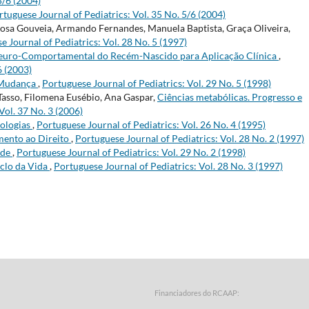
5/6 (2004)
rtuguese Journal of Pediatrics: Vol. 35 No. 5/6 (2004)
osa Gouveia, Armando Fernandes, Manuela Baptista, Graça Oliveira,
e Journal of Pediatrics: Vol. 28 No. 5 (1997)
uro-Comportamental do Recém-Nascido para Aplicação Clínica
,
6 (2003)
 Mudança
,
Portuguese Journal of Pediatrics: Vol. 29 No. 5 (1998)
Tasso, Filomena Eusébio, Ana Gaspar,
Ciências metabólicas. Progresso e
Vol. 37 No. 3 (2006)
nologias
,
Portuguese Journal of Pediatrics: Vol. 26 No. 4 (1995)
mento ao Direito
,
Portuguese Journal of Pediatrics: Vol. 28 No. 2 (1997)
ade
,
Portuguese Journal of Pediatrics: Vol. 29 No. 2 (1998)
iclo da Vida
,
Portuguese Journal of Pediatrics: Vol. 28 No. 3 (1997)
Financiadores do RCAAP: