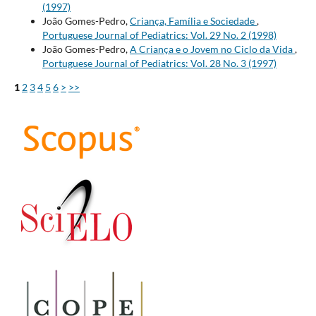
(1997)
João Gomes-Pedro,
Criança, Família e Sociedade
,
Portuguese Journal of Pediatrics: Vol. 29 No. 2 (1998)
João Gomes-Pedro,
A Criança e o Jovem no Ciclo da Vida
,
Portuguese Journal of Pediatrics: Vol. 28 No. 3 (1997)
1
2
3
4
5
6
>
>>