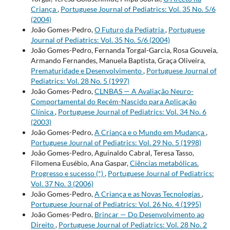
Criança
,
Portuguese Journal of Pediatrics: Vol. 35 No. 5/6
(2004)
João Gomes-Pedro,
O Futuro da Pediatria
,
Portuguese
Journal of Pediatrics: Vol. 35 No. 5/6 (2004)
João Gomes-Pedro, Fernanda Torgal-Garcia, Rosa Gouveia,
Armando Fernandes, Manuela Baptista, Graça Oliveira,
Prematuridade e Desenvolvimento
,
Portuguese Journal of
Pediatrics: Vol. 28 No. 5 (1997)
João Gomes-Pedro,
CLNBAS — A Avaliação Neuro-
Comportamental do Recém-Nascido para Aplicação
Clínica
,
Portuguese Journal of Pediatrics: Vol. 34 No. 6
(2003)
João Gomes-Pedro,
A Criança e o Mundo em Mudança
,
Portuguese Journal of Pediatrics: Vol. 29 No. 5 (1998)
João Gomes-Pedro, Aguinaldo Cabral, Teresa Tasso,
Filomena Eusébio, Ana Gaspar,
Ciências metabólicas.
Progresso e sucesso (*)
,
Portuguese Journal of Pediatrics:
Vol. 37 No. 3 (2006)
João Gomes-Pedro,
A Criança e as Novas Tecnologias
,
Portuguese Journal of Pediatrics: Vol. 26 No. 4 (1995)
João Gomes-Pedro,
Brincar — Do Desenvolvimento ao
Direito
,
Portuguese Journal of Pediatrics: Vol. 28 No. 2