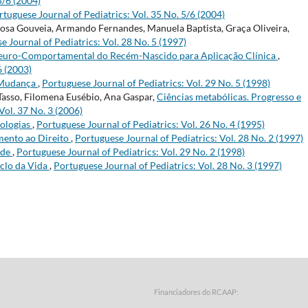
5/6 (2004)
rtuguese Journal of Pediatrics: Vol. 35 No. 5/6 (2004)
osa Gouveia, Armando Fernandes, Manuela Baptista, Graça Oliveira,
e Journal of Pediatrics: Vol. 28 No. 5 (1997)
uro-Comportamental do Recém-Nascido para Aplicação Clínica
,
6 (2003)
 Mudança
,
Portuguese Journal of Pediatrics: Vol. 29 No. 5 (1998)
Tasso, Filomena Eusébio, Ana Gaspar,
Ciências metabólicas. Progresso e
Vol. 37 No. 3 (2006)
nologias
,
Portuguese Journal of Pediatrics: Vol. 26 No. 4 (1995)
mento ao Direito
,
Portuguese Journal of Pediatrics: Vol. 28 No. 2 (1997)
ade
,
Portuguese Journal of Pediatrics: Vol. 29 No. 2 (1998)
iclo da Vida
,
Portuguese Journal of Pediatrics: Vol. 28 No. 3 (1997)
Financiadores do RCAAP: