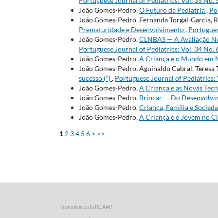
Portuguese Journal of Pediatrics: Vol. 35 No. 
João Gomes-Pedro,
O Futuro da Pediatria
,
Po
João Gomes-Pedro, Fernanda Torgal-Garcia, R
Prematuridade e Desenvolvimento
,
Portugues
João Gomes-Pedro,
CLNBAS — A Avaliação Ne
Portuguese Journal of Pediatrics: Vol. 34 No. 
João Gomes-Pedro,
A Criança e o Mundo em
João Gomes-Pedro, Aguinaldo Cabral, Teresa 
sucesso (*)
,
Portuguese Journal of Pediatrics: 
João Gomes-Pedro,
A Criança e as Novas Tec
João Gomes-Pedro,
Brincar — Do Desenvolvi
João Gomes-Pedro,
Criança, Família e Socied
João Gomes-Pedro,
A Criança e o Jovem no C
1
2
3
4
5
6
>
>>
Promotores do RCAAP: