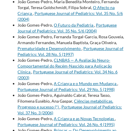
João Gomes-Pedro, Maria Benedita Monteiro, Fernanda
Torgal, Teresa Goldschmidt, Filipa Sobral,
O Afecto na
Criança
,
Portuguese Journal of Pediatrics: Vol. 35 No. 5/6
(2004)
João Gomes-Pedro,
O Futuro da Pediatria
,
Portuguese
Journal of Pediatrics: Vol. 35 No. 5/6 (2004)
João Gomes-Pedro, Fernanda Torgal-Garcia, Rosa Gouveia,
Armando Fernandes, Manuela Baptista, Graça Oliveira,
Prematuridade e Desenvolvimento
,
Portuguese Journal of
Pediatrics: Vol. 28 No. 5 (1997)
João Gomes-Pedro,
CLNBAS — A Avaliação Neuro-
Comportamental do Recém-Nascido para Aplicação
Clínica
,
Portuguese Journal of Pediatrics: Vol. 34 No. 6
(2003)
João Gomes-Pedro,
A Criança e o Mundo em Mudança
,
Portuguese Journal of Pediatrics: Vol. 29 No. 5 (1998)
João Gomes-Pedro, Aguinaldo Cabral, Teresa Tasso,
Filomena Eusébio, Ana Gaspar,
Ciências metabólicas.
Progresso e sucesso (*)
,
Portuguese Journal of Pediatrics:
Vol. 37 No. 3 (2006)
João Gomes-Pedro,
A Criança e as Novas Tecnologias
,
Portuguese Journal of Pediatrics: Vol. 26 No. 4 (1995)
João Gomes-Pedro,
Brincar — Do Desenvolvimento ao