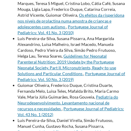
Marques, Teresa S Miguel, Cristina Lobo, Cátia Café, Susana
Mouga, Lígia Lapa, Frederico Duque, Catarina Correia,
Astrid Vicente, Guiomar Oliveira,
Os efeitos da risperidona
nos níveis de prolactina numa amostra de crianças e
adolescentes com autismo
,
Portuguese Journal of
Pediatrics: Vol. 41 No. 3 (2010)
Luís Pereira-da-Silva, Susana Pissarra, Ana Margarida
Alexandrino, Luísa Malheiro, Israel Macedo, Manuela
Cardoso, Pedro Vieira da Silva, Simão Pedro Frutuoso,
Helga Lau, Teresa Soares,
Guidelines for Neonatal
Parenteral Nutrition: 2019 Update by the Portuguese
Neonatal Society. Part II. Micronutrients, Ready-to-use
Solutions and Particular Conditions
,
Portuguese Journal of
Pediatrics: Vol. 50 No. 3 (2019)
Guiomar Oliveira, Frederico Duque, Cristina Duarte,
Fernanda Melo, Luisa Teles, Mafalda Brito, Maria Carmo
Vale, Maria Júlia Guimarães, Rosa Gouveia,
Pediatria do
Neurodesenvolvimento. Levantamento nacional de
recursos e necessidades
,
Portuguese Journal of Pediatrics:
Vol. 43 No. 1 (2012)
Luís Pereira-da-Silva, Daniel Virella, Simão Frutuoso,
Manuel Cunha, Gustavo Rocha, Susana Pissarra,