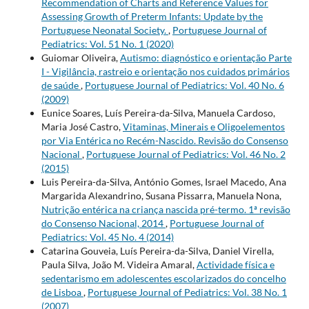
Recommendation of Charts and Reference Values for
Assessing Growth of Preterm Infants: Update by the
Portuguese Neonatal Society.
,
Portuguese Journal of
Pediatrics: Vol. 51 No. 1 (2020)
Guiomar Oliveira,
Autismo: diagnóstico e orientação Parte
I - Vigilância, rastreio e orientação nos cuidados primários
de saúde
,
Portuguese Journal of Pediatrics: Vol. 40 No. 6
(2009)
Eunice Soares, Luís Pereira-da-Silva, Manuela Cardoso,
Maria José Castro,
Vitaminas, Minerais e Oligoelementos
por Via Entérica no Recém-Nascido. Revisão do Consenso
Nacional
,
Portuguese Journal of Pediatrics: Vol. 46 No. 2
(2015)
Luis Pereira-da-Silva, António Gomes, Israel Macedo, Ana
Margarida Alexandrino, Susana Pissarra, Manuela Nona,
Nutrição entérica na criança nascida pré-termo. 1ª revisão
do Consenso Nacional, 2014
,
Portuguese Journal of
Pediatrics: Vol. 45 No. 4 (2014)
Catarina Gouveia, Luís Pereira-da-Silva, Daniel Virella,
Paula Silva, João M. Videira Amaral,
Actividade física e
sedentarismo em adolescentes escolarizados do concelho
de Lisboa
,
Portuguese Journal of Pediatrics: Vol. 38 No. 1
(2007)