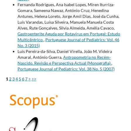
Fernanda Rodrigues, Ana Isabel Lopes, Miren Iturriza-
Gomara, Sameena Nawaz, António Cruz, Henedina
Antunes, Helena Loreto, Jorge Amil Dias, José da Cunha,
Luís Varandas, Luísa Silveira, Manuela Manuela Costa
Alves, Rute Gonçalves, Silvia Almeida, Amélia Cavaco,
Gastroenterite Aguda por Rotavírus em Portugal: Estudo
Multicêntrico
,
Portuguese Journal of Pediatrics: Vol. 46
No. 3 (2015)
Luís Pereira-da-Silva, Daniel Virella, João M. Videira
Amaral, António Guerra,
Antropometria no Recém-
Nascido. Revisão e Perspectiva Actual (Monografia)
,
Portuguese Journal of Pediatrics: Vol. 38 No. 5 (2007)
1
2
3
4
5
6
7
>
>>