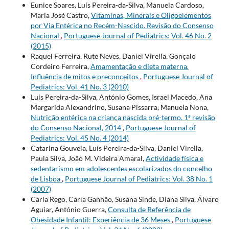
Eunice Soares, Luís Pereira-da-Silva, Manuela Cardoso,
Maria José Castro,
Vitaminas, Minerais e Oligoelementos
por Via Entérica no Recém-Nascido. Revisão do Consenso
Nacional
,
Portuguese Journal of Pediatrics: Vol. 46 No. 2
(2015)
Raquel Ferreira, Rute Neves, Daniel Virella, Gonçalo
Cordeiro Ferreira,
Amamentação e dieta materna.
Influência de mitos e preconceitos
,
Portuguese Journal of
Pediatrics: Vol. 41 No. 3 (2010)
Luis Pereira-da-Silva, António Gomes, Israel Macedo, Ana
Margarida Alexandrino, Susana Pissarra, Manuela Nona,
Nutrição entérica na criança nascida pré-termo. 1ª revisão
do Consenso Nacional, 2014
,
Portuguese Journal of
Pediatrics: Vol. 45 No. 4 (2014)
Catarina Gouveia, Luís Pereira-da-Silva, Daniel Virella,
Paula Silva, João M. Videira Amaral,
Actividade física e
sedentarismo em adolescentes escolarizados do concelho
de Lisboa
,
Portuguese Journal of Pediatrics: Vol. 38 No. 1
(2007)
Carla Rego, Carla Ganhão, Susana Sinde, Diana Silva, Álvaro
Aguiar, António Guerra,
Consulta de Referência de
Obesidade Infantil: Experiência de 36 Meses
,
Portuguese