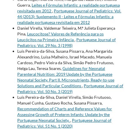
Guerra,
Leites e Fórmulas Infantis: a realidade portuguesa
revisitada em 2012
,
Portuguese Journal of Pediatrics: Vol.
44 (2013): Suplemento II - Leites e Fórmulas Infantis: a
realidade portuguesa revisitada em 2012
Daniel Virella, Valdemar Teixeira, M.ª Julieta Esperança
Pina,
Leucocitose? Valores de Referência para os
Leucócitos na Primeira Infância
,
Portuguese Journal of
Pediatrics: Vol. 29 No. 3 (1998)
Luís Pereira-da-Silva, Susana Pissarra, Ana Margarida
Alexandrino, Luísa Malheiro, Israel Macedo, Manuela
Cardoso, Pedro Vieira da Silva, Simão Pedro Frutuoso,
Helga Lau, Teresa Soares,
Guidelines for Neonatal
Parenteral Nutrition: 2019 Update by the Portuguese
Neonatal Society. Part II. Micronutrients, Ready-to-use
Solutions and Particular Conditions
,
Portuguese Journal of
Pediatrics: Vol. 50 No. 3 (2019)
Luís Pereira-da-Silva, Daniel Virella, Simão Frutuoso,
Manuel Cunha, Gustavo Rocha, Susana Pissarra,
Recommendation of Charts and Reference Values for
Assessing Growth of Preterm Infants: Update by the
Portuguese Neonatal Society.
,
Portuguese Journal of
Pediatrics: Vol. 51 No. 1 (2020)