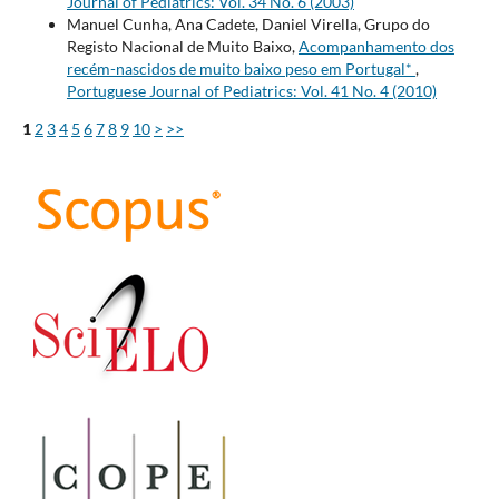
Journal of Pediatrics: Vol. 34 No. 6 (2003)
Manuel Cunha, Ana Cadete, Daniel Virella, Grupo do
Registo Nacional de Muito Baixo,
Acompanhamento dos
recém-nascidos de muito baixo peso em Portugal*
,
Portuguese Journal of Pediatrics: Vol. 41 No. 4 (2010)
1
2
3
4
5
6
7
8
9
10
>
>>