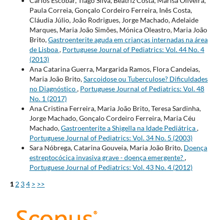
Carlos Escobar, Tiago Silva, Beatriz Costa, Marisa Oliveira,
Paula Correia, Gonçalo Cordeiro Ferreira, Inês Costa,
Cláudia Júlio, João Rodrigues, Jorge Machado, Adelaide
Marques, Maria João Simões, Mónica Oleastro, Maria João
Brito,
Gastroenterite aguda em crianças internadas na área
de Lisboa
,
Portuguese Journal of Pediatrics: Vol. 44 No. 4
(2013)
Ana Catarina Guerra, Margarida Ramos, Flora Candeias,
Maria João Brito,
Sarcoidose ou Tuberculose? Dificuldades
no Diagnóstico
,
Portuguese Journal of Pediatrics: Vol. 48
No. 1 (2017)
Ana Cristina Ferreira, Maria João Brito, Teresa Sardinha,
Jorge Machado, Gonçalo Cordeiro Ferreira, Maria Céu
Machado,
Gastroenterite a Shigella na Idade Pediátrica
,
Portuguese Journal of Pediatrics: Vol. 34 No. 5 (2003)
Sara Nóbrega, Catarina Gouveia, Maria João Brito,
Doença
estreptocócica invasiva grave - doença emergente?
,
Portuguese Journal of Pediatrics: Vol. 43 No. 4 (2012)
1
2
3
4
>
>>