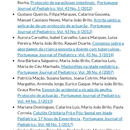
Rocha,
Protocolo de parasitoses intestinais
,
Portuguese
Journal of Pediatrics: Vol. 43 No. 1 (2012)
Gustavo Queirós, Filipa Marques, Catarina Gouveia,
Manuel Cassiano Neves, Maria João Brito,
Artrite séptica:
aplicação de um protocolo de actuação
,
Portuguese
Journal of Pediatrics: Vol. 43 No. 6 (2012)
Aurora Carvalho, Isabel Carvalho, Laura Marques, Luísa
Pereira, Maria João Brito, Raquel Duarte,
Consenso sobre a
abordagem da criança exposta a doente com tuberculose
,
Portuguese Journal of Pediatrics: Vol. 45 No. 3 (2014)
Ana Bárbara Salgueiro, Maria João Brito, Catarina Luís,
Maria do Céu Machado,
Mastoidites na idade pediátrica
,
Portuguese Journal of Pediatrics: Vol. 38 No. 6 (2007)
Patrícia Mação, Susana Santos, Joana Cotrim, Maristela
Margatho, Arminda Jorge, Eurico Gaspar, Maria João Brito,
Graça Rocha,
Exposição acidental a picada de agulha.
Protocolo de actuação
,
Portuguese Journal of Pediatrics:
Vol. 44 No. 3 (2013)
Mariana Domingues, Catarina Luís, Maria João Brito, Paula
Correia,
Celulite Orbitária Pré e Pós-Septal em Idade
Pediátrica: 17 Anos de Experiência
,
Portuguese Journal of
Pediatrics: Vol. 48 No. 1 (2017)