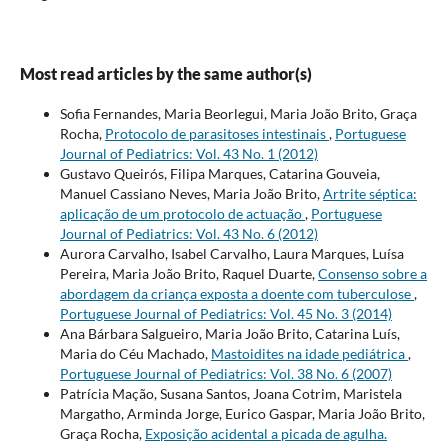
Most read articles by the same author(s)
Sofia Fernandes, Maria Beorlegui, Maria João Brito, Graça
Rocha,
Protocolo de parasitoses intestinais
,
Portuguese
Journal of Pediatrics: Vol. 43 No. 1 (2012)
Gustavo Queirós, Filipa Marques, Catarina Gouveia,
Manuel Cassiano Neves, Maria João Brito,
Artrite séptica:
aplicação de um protocolo de actuação
,
Portuguese
Journal of Pediatrics: Vol. 43 No. 6 (2012)
Aurora Carvalho, Isabel Carvalho, Laura Marques, Luísa
Pereira, Maria João Brito, Raquel Duarte,
Consenso sobre a
abordagem da criança exposta a doente com tuberculose
,
Portuguese Journal of Pediatrics: Vol. 45 No. 3 (2014)
Ana Bárbara Salgueiro, Maria João Brito, Catarina Luís,
Maria do Céu Machado,
Mastoidites na idade pediátrica
,
Portuguese Journal of Pediatrics: Vol. 38 No. 6 (2007)
Patrícia Mação, Susana Santos, Joana Cotrim, Maristela
Margatho, Arminda Jorge, Eurico Gaspar, Maria João Brito,
Graça Rocha,
Exposição acidental a picada de agulha.