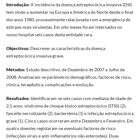
Introdução:
A incidência da doença estreptocócica invasiva (DSI)
tem vindo a aumentar na Europa e América do Norte desde o final
dos anos 1980, provavelmente relacionada com a emergência de
estirpes mais virulentas. Em oito meses foram internados no
nosso hospital seis casos desta entidade rara.
Objectivos:
Descrever as características da doença
estreptocócica invasiva grave.
Métodos:
Estudo descritivo, de Dezembro de 2007 a Julho de
2008. Analisaram-se parâmetros demográficos, factores de risco,
clínica, terapêutica, complicações e evolução.
Resultados:
Identificaram-se seis casos com mediana de idade de
2,5 anos: síndrome de choque tóxico estreptocócico (STSS) (2),
fasceíte necrotizante (2), bacteriémia (1) e infecção estreptocócica
grave (1). Cinco casos ocorreram entre Dezembro e Fevereiro. Em
quatro doentes registaram-se eventuais factores de risco
(infecções virais e anti-inflamatórios não esteroides). Duas