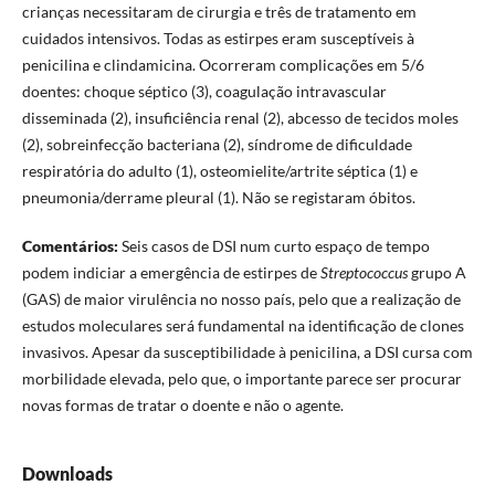
crianças necessitaram de cirurgia e três de tratamento em
cuidados intensivos. Todas as estirpes eram susceptíveis à
penicilina e clindamicina. Ocorreram complicações em 5/6
doentes: choque séptico (3), coagulação intravascular
disseminada (2), insuficiência renal (2), abcesso de tecidos moles
(2), sobreinfecção bacteriana (2), síndrome de dificuldade
respiratória do adulto (1), osteomielite/artrite séptica (1) e
pneumonia/derrame pleural (1). Não se registaram óbitos.
Comentários:
Seis casos de DSI num curto espaço de tempo
podem indiciar a emergência de estirpes de
Streptococcus
grupo A
(GAS) de maior virulência no nosso país, pelo que a realização de
estudos moleculares será fundamental na identificação de clones
invasivos. Apesar da susceptibilidade à penicilina, a DSI cursa com
morbilidade elevada, pelo que, o importante parece ser procurar
novas formas de tratar o doente e não o agente.
Downloads