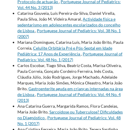
Protocolo de actuação
,
Portuguese Journal of Pediatrics:
Vol. 44 No. 3 (2013)
Catarina Gouveia, Luís Pereira-da-Silva, Daniel Virella,
Paula Silva, João M. Videira Amaral,
Actividade física e
sedentarismo em adolescentes escolarizados do concelho
de Lisboa
,
Portuguese Journal of Pediatrics: Vol. 38 No. 1
(2007)
Mariana Domingues, Catarina Luís, Maria João Brito, Paula
Correia,
Celulite Orbitária Pré e Pós-Septal em Idade
Pediátrica: 17 Anos de Experiência
,
Portuguese Journal of
Pediatrics: Vol. 48 No. 1 (2017)
Carlos Escobar, Tiago Silva, Beatriz Costa, Marisa Oliveira,
Paula Correia, Gonçalo Cordeiro Ferreira, Inês Costa,
Cláudia Júlio, João Rodrigues, Jorge Machado, Adelaide
Marques, Maria João Simões, Mónica Oleastro, Maria João
Brito,
Gastroenterite aguda em crianças internadas na área
de Lisboa
,
Portuguese Journal of Pediatrics: Vol. 44 No. 4
(2013)
Ana Catarina Guerra, Margarida Ramos, Flora Candeias,
Maria João Brito,
Sarcoidose ou Tuberculose? Dificuldades
no Diagnóstico
,
Portuguese Journal of Pediatrics: Vol. 48
No. 1 (2017)
Ana Cristina Ferreira, Maria João Brito, Teresa Sardinha,