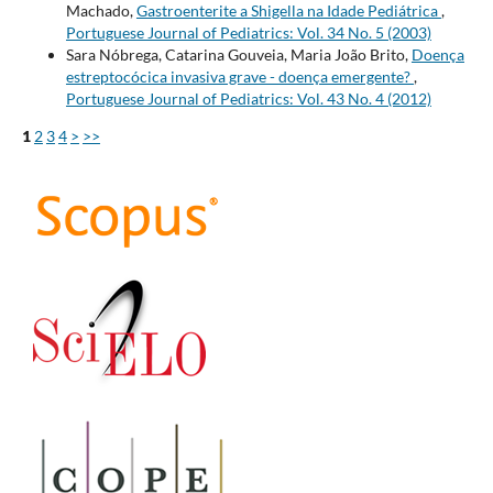
Machado,
Gastroenterite a Shigella na Idade Pediátrica
,
Portuguese Journal of Pediatrics: Vol. 34 No. 5 (2003)
Sara Nóbrega, Catarina Gouveia, Maria João Brito,
Doença
estreptocócica invasiva grave - doença emergente?
,
Portuguese Journal of Pediatrics: Vol. 43 No. 4 (2012)
1
2
3
4
>
>>