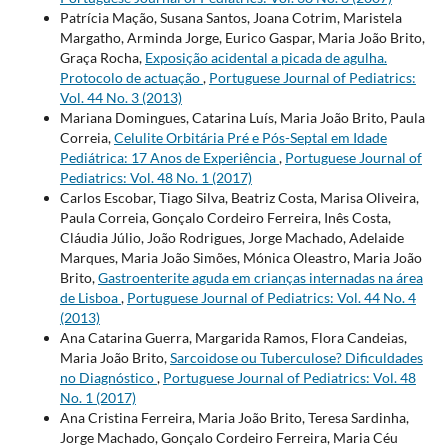
Patrícia Mação, Susana Santos, Joana Cotrim, Maristela
Margatho, Arminda Jorge, Eurico Gaspar, Maria João Brito,
Graça Rocha,
Exposição acidental a picada de agulha.
Protocolo de actuação
,
Portuguese Journal of Pediatrics:
Vol. 44 No. 3 (2013)
Mariana Domingues, Catarina Luís, Maria João Brito, Paula
Correia,
Celulite Orbitária Pré e Pós-Septal em Idade
Pediátrica: 17 Anos de Experiência
,
Portuguese Journal of
Pediatrics: Vol. 48 No. 1 (2017)
Carlos Escobar, Tiago Silva, Beatriz Costa, Marisa Oliveira,
Paula Correia, Gonçalo Cordeiro Ferreira, Inês Costa,
Cláudia Júlio, João Rodrigues, Jorge Machado, Adelaide
Marques, Maria João Simões, Mónica Oleastro, Maria João
Brito,
Gastroenterite aguda em crianças internadas na área
de Lisboa
,
Portuguese Journal of Pediatrics: Vol. 44 No. 4
(2013)
Ana Catarina Guerra, Margarida Ramos, Flora Candeias,
Maria João Brito,
Sarcoidose ou Tuberculose? Dificuldades
no Diagnóstico
,
Portuguese Journal of Pediatrics: Vol. 48
No. 1 (2017)
Ana Cristina Ferreira, Maria João Brito, Teresa Sardinha,
Jorge Machado, Gonçalo Cordeiro Ferreira, Maria Céu