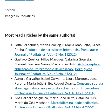
Section
Images in Pediatrics
Most read articles by the same author(s)
Sofia Fernandes, Maria Beorlegui, Maria João Brito, Graça
Rocha,
Protocolo de parasitoses intestinais
,
Portuguese
Journal of Pediatrics: Vol. 43 No. 1 (2012)
Gustavo Queirós, Filipa Marques, Catarina Gouveia,
Manuel Cassiano Neves, Maria João Brito,
Artrite séptica:
aplicação de um protocolo de actuação
,
Portuguese
Journal of Pediatrics: Vol. 43 No. 6 (2012)
Aurora Carvalho, Isabel Carvalho, Laura Marques, Luísa
Pereira, Maria João Brito, Raquel Duarte,
Consenso sobre a
abordagem da criança exposta a doente com tuberculose
,
Portuguese Journal of Pediatrics: Vol. 45 No. 3 (2014)
Ana Bárbara Salgueiro, Maria João Brito, Catarina Luís,
Maria do Céu Machado,
Mastoidites na idade pediátrica
,
Portuguese Journal of Pediatrics: Vol. 38 No. 6 (2007)