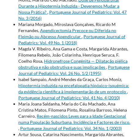
Durante a Hipotermia Induzida - Deveremos Mudar a
Nossa Prática?
,
Portuguese Journal of Pediatrics: Vol. 47
No. 3 (2016)
Mariana Morgado, Miroslava Gonçalves, Ricardo M
Fernandes,
Apendicectomia Precoce ou Diferida no
Fleimão ou Abcesso Apendicular
,
Portuguese Journal of
Pediatrics: Vol. 49 No. 1 (2018)
Magda V. Ribeiro, Ana Gama e Costa, Margarida Abrantes,
Filomena Rebelo, João Colarinha, Henrique Seruca, F.
Coelho Rosa,
Hidronefrose Congénita — Dilatação piélica
obstrutiva e não obstrutiva e suas implicações
,
Portuguese
Journal of Pediatrics: Vol. 26 No. 1/2 (1995)
Isabel Sampaio, André Mendes da Graça, Carlos Moniz,
Hipotermia induzida na encefalopatia hipóxico-isquémica:
da evidência científica à implementação de um protocolo
,
Portuguese Journal of Pediatrics: Vol. 41 No. 4 (2010)
Maria Joana Saldanha, Maria do Céu Machado, Ana
Cristina Matos, Filomena Pinto, Rosalina Barroso, Helena
Carreiro,
Recém-nascidos Leves para a Idade Gestacional
numa População Suburbana. Incidência e Factores de risco.
,
Portuguese Journal of Pediatrics: Vol. 34 No. 1 (2003)
Artur Sousa, Catarina Nascimento, Margarida Abrantes,