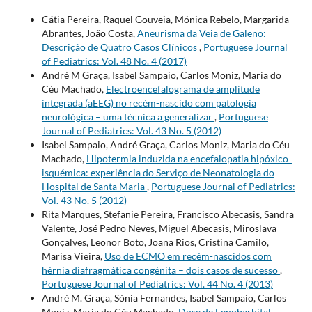
Cátia Pereira, Raquel Gouveia, Mónica Rebelo, Margarida
Abrantes, João Costa,
Aneurisma da Veia de Galeno:
Descrição de Quatro Casos Clínicos
,
Portuguese Journal
of Pediatrics: Vol. 48 No. 4 (2017)
André M Graça, Isabel Sampaio, Carlos Moniz, Maria do
Céu Machado,
Electroencefalograma de amplitude
integrada (aEEG) no recém-nascido com patologia
neurológica – uma técnica a generalizar
,
Portuguese
Journal of Pediatrics: Vol. 43 No. 5 (2012)
Isabel Sampaio, André Graça, Carlos Moniz, Maria do Céu
Machado,
Hipotermia induzida na encefalopatia hipóxico-
isquémica: experiência do Serviço de Neonatologia do
Hospital de Santa Maria
,
Portuguese Journal of Pediatrics:
Vol. 43 No. 5 (2012)
Rita Marques, Stefanie Pereira, Francisco Abecasis, Sandra
Valente, José Pedro Neves, Miguel Abecasis, Miroslava
Gonçalves, Leonor Boto, Joana Rios, Cristina Camilo,
Marisa Vieira,
Uso de ECMO em recém-nascidos com
hérnia diafragmática congénita – dois casos de sucesso
,
Portuguese Journal of Pediatrics: Vol. 44 No. 4 (2013)
André M. Graça, Sónia Fernandes, Isabel Sampaio, Carlos
Moniz, Maria do Céu Machado,
Dose de Fenobarbital