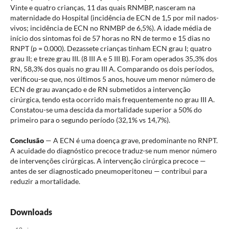
Vinte e quatro crianças, 11 das quais RNMBP, nasceram na
maternidade do Hospital (incidência de ECN de 1,5 por mil nados-
vivos; incidência de ECN no RNMBP de 6,5%). A idade média de
início dos sintomas foi de 57 horas no RN de termo e 15 dias no
RNPT (p = 0.000). Dezassete crianças tinham ECN grau I; quatro
grau II; e treze grau III. (8 III A e 5 III B). Foram operados 35,3% dos
RN, 58,3% dos quais no grau III A. Comparando os dois períodos,
verificou-se que, nos últimos 5 anos, houve um menor número de
ECN de grau avançado e de RN submetidos a intervenção
cirúrgica, tendo esta ocorrido mais frequentemente no grau III A.
Constatou-se uma descida da mortalidade superior a 50% do
primeiro para o segundo período (32,1% vs 14,7%).
Conclusão
— A ECN é uma doença grave, predominante no RNPT.
A acuidade do diagnóstico precoce traduz-se num menor número
de intervenções cirúrgicas. A intervenção cirúrgica precoce —
antes de ser diagnosticado pneumoperitoneu — contribui para
reduzir a mortalidade.
Downloads