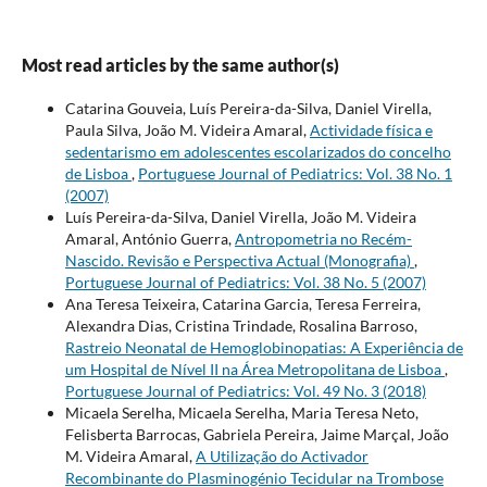
Most read articles by the same author(s)
Catarina Gouveia, Luís Pereira-da-Silva, Daniel Virella,
Paula Silva, João M. Videira Amaral,
Actividade física e
sedentarismo em adolescentes escolarizados do concelho
de Lisboa
,
Portuguese Journal of Pediatrics: Vol. 38 No. 1
(2007)
Luís Pereira-da-Silva, Daniel Virella, João M. Videira
Amaral, António Guerra,
Antropometria no Recém-
Nascido. Revisão e Perspectiva Actual (Monografia)
,
Portuguese Journal of Pediatrics: Vol. 38 No. 5 (2007)
Ana Teresa Teixeira, Catarina Garcia, Teresa Ferreira,
Alexandra Dias, Cristina Trindade, Rosalina Barroso,
Rastreio Neonatal de Hemoglobinopatias: A Experiência de
um Hospital de Nível II na Área Metropolitana de Lisboa
,
Portuguese Journal of Pediatrics: Vol. 49 No. 3 (2018)
Micaela Serelha, Micaela Serelha, Maria Teresa Neto,
Felisberta Barrocas, Gabriela Pereira, Jaime Marçal, João
M. Videira Amaral,
A Utilização do Activador
Recombinante do Plasminogénio Tecidular na Trombose