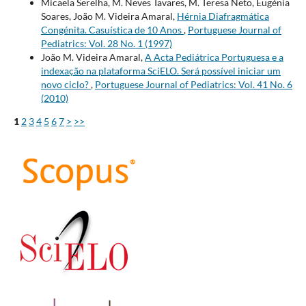
Micaela Serelha, M. Neves Tavares, M. Teresa Neto, Eugénia
Soares, João M. Videira Amaral,
Hérnia Diafragmática
Congénita. Casuística de 10 Anos
,
Portuguese Journal of
Pediatrics: Vol. 28 No. 1 (1997)
João M. Videira Amaral,
A Acta Pediátrica Portuguesa e a
indexação na plataforma SciELO. Será possível iniciar um
novo ciclo?
,
Portuguese Journal of Pediatrics: Vol. 41 No. 6
(2010)
1
2
3
4
5
6
7
>
>>