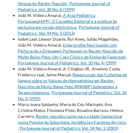
Venosa do Recém-Nascido
,
Portuguese Journal of
Pediatrics: Vol. 30 No. 6 (1999)
João M. Videira Amaral,
A Acta Pediátrica
Portuguesa(APP): O Conselho Editorial e a publicação
exclusiva em versão electrónica
,
Portuguese Journal of
Pediatrics: Vol. 44 No. 5 (2013)
Isabel Leal, Leonor Duarte, Rui Alves, Julião Magalhães,
João M. Videira Amaral,
Enterocolite Necrosante com
Perfuração e Drenagem Peritoneal no Recém-Nascido de
Muito Baixo Peso: Um Caso Clínico de Evolução Favoravel
,
Portuguese Journal of Pediatrics: Vol. 30 No. 4 (1999)
João M. Videira Amaral, A. Clington JR., Anselmo Costa,
Frederico Leal, Jaime Marçal,
Repercussão das Colheitas de
Sangue sobre os Valores de Hemoglobina em Recém-
Nascidos de Muito Baixo Peso (RNMBP) Submetidos a
Terapia Intensiva
,
Portuguese Journal of Pediatrics: Vol. 26
No. 4 (1995)
Maria Joana Saldanha, Maria do Céu Machado, Ana
Cristina Matos, Filomena Pinto, Rosalina Barroso, Helena
Carreiro,
Recém-nascidos Leves para a Idade Gestacional
numa População Suburbana. Incidência e Factores de risco.
,
Portuguese Journal of Pediatrics: Vol. 34 No. 1 (2003)