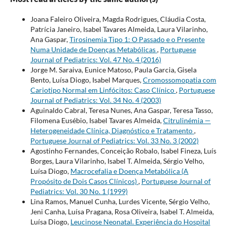
Joana Faleiro Oliveira, Magda Rodrigues, Cláudia Costa,
Patrícia Janeiro, Isabel Tavares Almeida, Laura Vilarinho,
Ana Gaspar,
Tirosinemia Tipo 1: O Passado e o Presente
Numa Unidade de Doenças Metabólicas
,
Portuguese
Journal of Pediatrics: Vol. 47 No. 4 (2016)
Jorge M. Saraiva, Eunice Matoso, Paula Garcia, Gisela
Bento, Luísa Diogo, Isabel Marques,
Cromossomopatia com
Cariotipo Normal em Linfócitos: Caso Clínico
,
Portuguese
Journal of Pediatrics: Vol. 34 No. 4 (2003)
Aguinaldo Cabral, Teresa Nunes, Ana Gaspar, Teresa Tasso,
Filomena Eusébio, Isabel Tavares Almeida,
Citrulinémia —
Heterogeneidade Clínica, Diagnóstico e Tratamento
,
Portuguese Journal of Pediatrics: Vol. 33 No. 3 (2002)
Agostinho Fernandes, Conceição Robalo, Isabel Fineza, Luís
Borges, Laura Vilarinho, Isabel T. Almeida, Sérgio Velho,
Luísa Diogo,
Macrocefalia e Doença Metabólica (A
Propósito de Dois Casos Clínicos)
,
Portuguese Journal of
Pediatrics: Vol. 30 No. 1 (1999)
Lina Ramos, Manuel Cunha, Lurdes Vicente, Sérgio Velho,
Jeni Canha, Luísa Pragana, Rosa Oliveira, Isabel T. Almeida,
Luísa Diogo,
Leucinose Neonatal. Experiência do Hospital