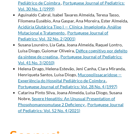
Pediátrico de Coimbra
,
Portuguese Journal of Pediatrics:
Vol. 30 No. 1 (1999)
Aguinaldo Cabral, Isabel Tavares Almeida, Teresa Tasso,
Filomena Eusébio, Ana Gaspar, Ana Moreira, Ester Almeida,
Acidúria Glutárica Tipo I — Clínica, Imagiologia, Análise
Mutacional e Tratamento
,
Portuguese Journal of
Pediatrics: Vol. 32 No. 2 (2001)
Susana Loureiro, Lia Gata, Joana Almeida, Raquel Lontro,
Luísa Diogo, Guiomar Oliveira,
Défice cognitivo por defeito
da síntese de creatina
,
Portuguese Journal of Pediatrics:
Vol. 41 No. 3 (2010)
Helena Drago, Helena Estevão, Jeni Canha, Clara Miranda,
Henriqueta Santos, Luísa Diogo,
Mucopolissacaridose —
Experiência do Hospital Pediátrico de Coimbra
,
Portuguese Journal of Pediatrics: Vol. 28 No. 4 (1997)
Catarina Pinto Silva, Joana Almeida, Luísa Diogo, Susana
Nobre,
Severe Hepatitis: An Unusual Presentation of
Phosphomannomutase 2 Deficiency
,
Portuguese Journal
of Pediatrics: Vol. 52 No. 4 (2021)