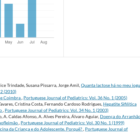
nice Trindade, Susana Pissarra, Jorge Amil,
Quanta lactose há no meu iogu
 2 (2010)
 de Coimbra
,
Portuguese Journal of Pediatrics: Vol. 36 No. 1 (2005)
 Tavares, Cristina Costa, Fernando Cardoso Rodrigues,
Hepatite Sifilítica
co
,
Portuguese Journal of Pediatrics: Vol. 34 No. 1 (2003)
o, A. Caldas Afonso, A. Alves Pereira, Álvaro Aguiar,
Doença do Arranhão
enofleimão
,
Portuguese Journal of Pediatrics: Vol. 30 No. 1 (1999)
cina da Criança e do Adolescente. Porquê?
,
Portuguese Journal of