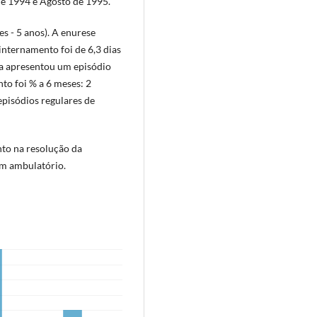
e 1994 e Agosto de 1995.
s - 5 anos). A enurese
nternamento foi de 6,3 dias
nça apresentou um episódio
to foi % a 6 meses: 2
episódios regulares de
to na resolução da
em ambulatório.