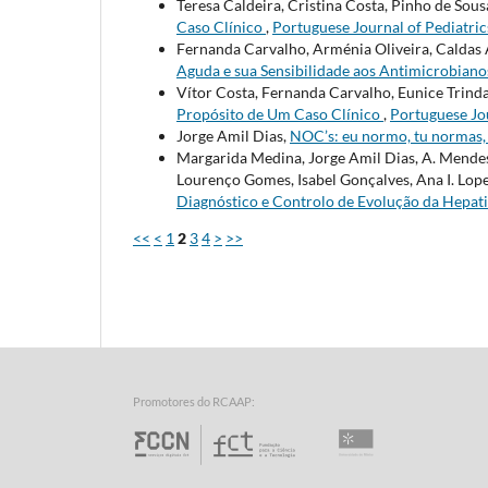
Teresa Caldeira, Cristina Costa, Pinho de So
Caso Clínico
,
Portuguese Journal of Pediatrics
Fernanda Carvalho, Arménia Oliveira, Caldas
Aguda e sua Sensibilidade aos Antimicrobian
Vítor Costa, Fernanda Carvalho, Eunice Trin
Propósito de Um Caso Clínico
,
Portuguese Jou
Jorge Amil Dias,
NOC’s: eu normo, tu normas
Margarida Medina, Jorge Amil Dias, A. Mendes
Lourenço Gomes, Isabel Gonçalves, Ana I. Lope
Diagnóstico e Controlo de Evolução da Hepat
<<
<
1
2
3
4
>
>>
Promotores do RCAAP:
Fundação para a Ciência e 
Universidade d