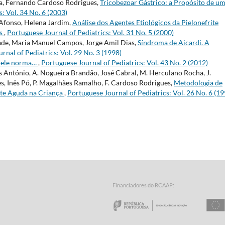
usa, Fernando Cardoso Rodrigues,
Tricobezoar Gástrico: a Propósito de u
: Vol. 34 No. 6 (2003)
 Afonso, Helena Jardim,
Análise dos Agentes Etiológicos da Pielonefrite
os
,
Portuguese Journal of Pediatrics: Vol. 31 No. 5 (2000)
dade, Maria Manuel Campos, Jorge Amil Dias,
Síndroma de Aicardi. A
rnal of Pediatrics: Vol. 29 No. 3 (1998)
, ele norma…
,
Portuguese Journal of Pediatrics: Vol. 43 No. 2 (2012)
 António, A. Nogueira Brandão, José Cabral, M. Herculano Rocha, J.
s, Inês Pó, P. Magalhães Ramalho, F. Cardoso Rodrigues,
Metodologia de
ite Aguda na Criança
,
Portuguese Journal of Pediatrics: Vol. 26 No. 6 (19
Financiadores do RCAAP:
a Tecnologia - Fundação para a Computação Científica Nacional
o Minho
Repúbl