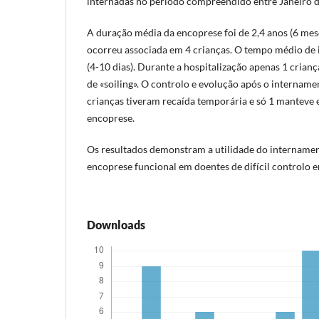
internadas no período compreendido entre Janeiro d
A duração média da encoprese foi de 2,4 anos (6 mese
ocorreu associada em 4 crianças. O tempo médio de i
(4-10 dias). Durante a hospitalização apenas 1 cria
de «soiling». O controlo e evolução após o internamen
crianças tiveram recaída temporária e só 1 manteve 
encoprese.
Os resultados demonstram a utilidade do internamen
encoprese funcional em doentes de difícil controlo 
Downloads