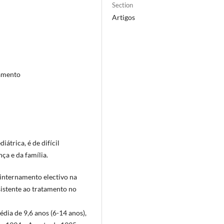
Section
Artigos
namento
iátrica, é de difícil
ça e da família.
o internamento electivo na
istente ao tratamento no
édia de 9,6 anos (6-14 anos),