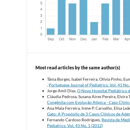
Most read articles by the same author(s)
Tânia Borges, Isabel Ferreira, Olívia Pinho, Eu
,
Portuguese Journal of Pediatrics: Vol. 41 No.
Jorge Amil Dias,
O Novo Hospital Pediátrico
Cláudia Pedrosa, Susana Aires Pereira, Elvira
Congénita com Evolução Atípica - Caso Clíni
Ana Maia Ferreira, Irene P. Carvalho, Elisa Leã
Gato: A Propósito de 3 Casos Clínicos de Ad
Fernando Cardoso Rodrigues,
Revista de Medi
Pediatrics: Vol. 43 No. 1 (2012)