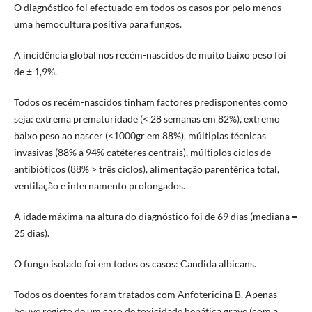
O diagnóstico foi efectuado em todos os casos por pelo menos
uma hemocultura positiva para fungos.
A incidência global nos recém-nascidos de muito baixo peso foi
de ± 1,9%.
Todos os recém-nascidos tinham factores predisponentes como
seja: extrema prematuridade (< 28 semanas em 82%), extremo
baixo peso ao nascer (<1000gr em 88%), múltiplas técnicas
invasivas (88% a 94% catéteres centrais), múltiplos ciclos de
antibióticos (88% > três ciclos), alimentação parentérica total,
ventilação e internamento prolongados.
A idade máxima na altura do diagnóstico foi de 69 dias (mediana =
25 dias).
O fungo isolado foi em todos os casos: Candida albicans.
Todos os doentes foram tratados com Anfotericina B. Apenas
houve registo de um caso de toxicidade hepática grave (com a