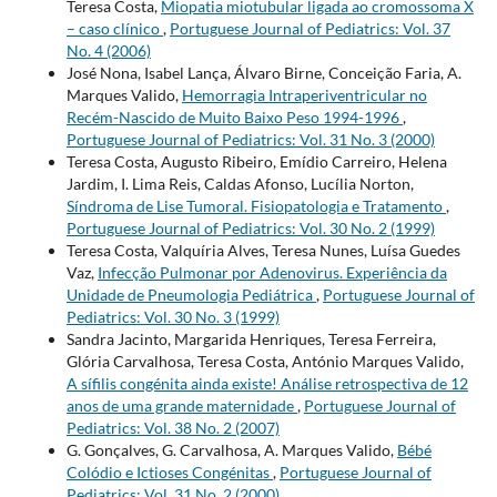
Teresa Costa,
Miopatia miotubular ligada ao cromossoma X
– caso clínico
,
Portuguese Journal of Pediatrics: Vol. 37
No. 4 (2006)
José Nona, Isabel Lança, Álvaro Birne, Conceição Faria, A.
Marques Valido,
Hemorragia Intraperiventricular no
Recém-Nascido de Muito Baixo Peso 1994-1996
,
Portuguese Journal of Pediatrics: Vol. 31 No. 3 (2000)
Teresa Costa, Augusto Ribeiro, Emídio Carreiro, Helena
Jardim, I. Lima Reis, Caldas Afonso, Lucília Norton,
Síndroma de Lise Tumoral. Fisiopatologia e Tratamento
,
Portuguese Journal of Pediatrics: Vol. 30 No. 2 (1999)
Teresa Costa, Valquíria Alves, Teresa Nunes, Luísa Guedes
Vaz,
Infecção Pulmonar por Adenovirus. Experiência da
Unidade de Pneumologia Pediátrica
,
Portuguese Journal of
Pediatrics: Vol. 30 No. 3 (1999)
Sandra Jacinto, Margarida Henriques, Teresa Ferreira,
Glória Carvalhosa, Teresa Costa, António Marques Valido,
A sífilis congénita ainda existe! Análise retrospectiva de 12
anos de uma grande maternidade
,
Portuguese Journal of
Pediatrics: Vol. 38 No. 2 (2007)
G. Gonçalves, G. Carvalhosa, A. Marques Valido,
Bébé
Colódio e Ictioses Congénitas
,
Portuguese Journal of
Pediatrics: Vol. 31 No. 2 (2000)