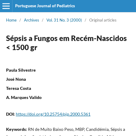
Portuguese Journal of Pediatrics
Home
/
Archives
/
Vol. 31 No. 3 (2000)
/
Original articles
Sépsis a Fungos em Recém-Nascidos
< 1500 gr
Paula Silvestre
José Nona
Teresa Costa
A. Marques Valido
DOI:
https://doi.org/10.25754/pjp.2000.5361
Keywords:
RN de Muito Baixo Peso, MBP, Candidémia, Sépsis a