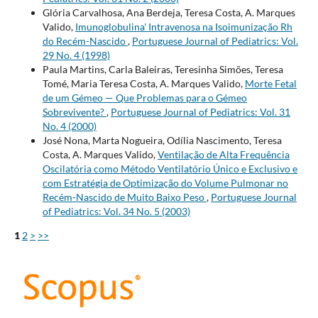
Glória Carvalhosa, Ana Berdeja, Teresa Costa, A. Marques
Valido,
Imunoglobulina' Intravenosa na Isoimunização Rh
do Recém-Nascido
,
Portuguese Journal of Pediatrics: Vol.
29 No. 4 (1998)
Paula Martins, Carla Baleiras, Teresinha Simões, Teresa
Tomé, Maria Teresa Costa, A. Marques Valido,
Morte Fetal
de um Gémeo — Que Problemas para o Gémeo
Sobrevivente?
,
Portuguese Journal of Pediatrics: Vol. 31
No. 4 (2000)
José Nona, Marta Nogueira, Odília Nascimento, Teresa
Costa, A. Marques Valido,
Ventilação de Alta Frequência
Oscilatória como Método Ventilatório Único e Exclusivo e
com Estratégia de Optimização do Volume Pulmonar no
Recém-Nascido de Muito Baixo Peso
,
Portuguese Journal
of Pediatrics: Vol. 34 No. 5 (2003)
1
2
>
>>