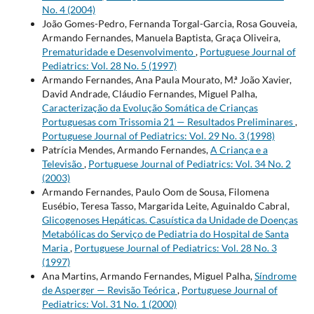
No. 4 (2004)
João Gomes-Pedro, Fernanda Torgal-Garcia, Rosa Gouveia,
Armando Fernandes, Manuela Baptista, Graça Oliveira,
Prematuridade e Desenvolvimento
,
Portuguese Journal of
Pediatrics: Vol. 28 No. 5 (1997)
Armando Fernandes, Ana Paula Mourato, M.ª João Xavier,
David Andrade, Cláudio Fernandes, Miguel Palha,
Caracterização da Evolução Somática de Crianças
Portuguesas com Trissomia 21 — Resultados Preliminares
,
Portuguese Journal of Pediatrics: Vol. 29 No. 3 (1998)
Patrícia Mendes, Armando Fernandes,
A Criança e a
Televisão
,
Portuguese Journal of Pediatrics: Vol. 34 No. 2
(2003)
Armando Fernandes, Paulo Oom de Sousa, Filomena
Eusébio, Teresa Tasso, Margarida Leite, Aguinaldo Cabral,
Glicogenoses Hepáticas. Casuística da Unidade de Doenças
Metabólicas do Serviço de Pediatria do Hospital de Santa
Maria
,
Portuguese Journal of Pediatrics: Vol. 28 No. 3
(1997)
Ana Martins, Armando Fernandes, Miguel Palha,
Síndrome
de Asperger — Revisão Teórica
,
Portuguese Journal of
Pediatrics: Vol. 31 No. 1 (2000)