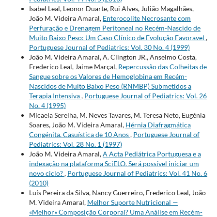
Isabel Leal, Leonor Duarte, Rui Alves, Julião Magalhães,
João M. Videira Amaral,
Enterocolite Necrosante com
Perfuração e Drenagem Peritoneal no Recém-Nascido de
Muito Baixo Peso: Um Caso Clínico de Evolução Favoravel
,
Portuguese Journal of Pediatrics: Vol. 30 No. 4 (1999)
João M. Videira Amaral, A. Clington JR., Anselmo Costa,
Frederico Leal, Jaime Marçal,
Repercussão das Colheitas de
Sangue sobre os Valores de Hemoglobina em Recém-
Nascidos de Muito Baixo Peso (RNMBP) Submetidos a
Terapia Intensiva
,
Portuguese Journal of Pediatrics: Vol. 26
No. 4 (1995)
Micaela Serelha, M. Neves Tavares, M. Teresa Neto, Eugénia
Soares, João M. Videira Amaral,
Hérnia Diafragmática
Congénita. Casuística de 10 Anos
,
Portuguese Journal of
Pediatrics: Vol. 28 No. 1 (1997)
João M. Videira Amaral,
A Acta Pediátrica Portuguesa e a
indexação na plataforma SciELO. Será possível iniciar um
novo ciclo?
,
Portuguese Journal of Pediatrics: Vol. 41 No. 6
(2010)
Luís Pereira da Silva, Nancy Guerreiro, Frederico Leal, João
M. Videira Amaral,
Melhor Suporte Nutricional —
«Melhor» Composição Corporal? Uma Análise em Recém-