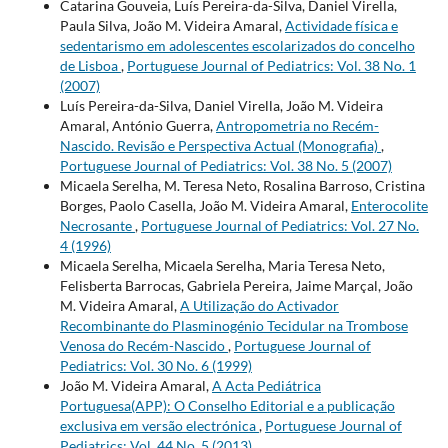
Catarina Gouveia, Luís Pereira-da-Silva, Daniel Virella,
Paula Silva, João M. Videira Amaral,
Actividade física e
sedentarismo em adolescentes escolarizados do concelho
de Lisboa
,
Portuguese Journal of Pediatrics: Vol. 38 No. 1
(2007)
Luís Pereira-da-Silva, Daniel Virella, João M. Videira
Amaral, António Guerra,
Antropometria no Recém-
Nascido. Revisão e Perspectiva Actual (Monografia)
,
Portuguese Journal of Pediatrics: Vol. 38 No. 5 (2007)
Micaela Serelha, M. Teresa Neto, Rosalina Barroso, Cristina
Borges, Paolo Casella, João M. Videira Amaral,
Enterocolite
Necrosante
,
Portuguese Journal of Pediatrics: Vol. 27 No.
4 (1996)
Micaela Serelha, Micaela Serelha, Maria Teresa Neto,
Felisberta Barrocas, Gabriela Pereira, Jaime Marçal, João
M. Videira Amaral,
A Utilização do Activador
Recombinante do Plasminogénio Tecidular na Trombose
Venosa do Recém-Nascido
,
Portuguese Journal of
Pediatrics: Vol. 30 No. 6 (1999)
João M. Videira Amaral,
A Acta Pediátrica
Portuguesa(APP): O Conselho Editorial e a publicação
exclusiva em versão electrónica
,
Portuguese Journal of
Pediatrics: Vol. 44 No. 5 (2013)