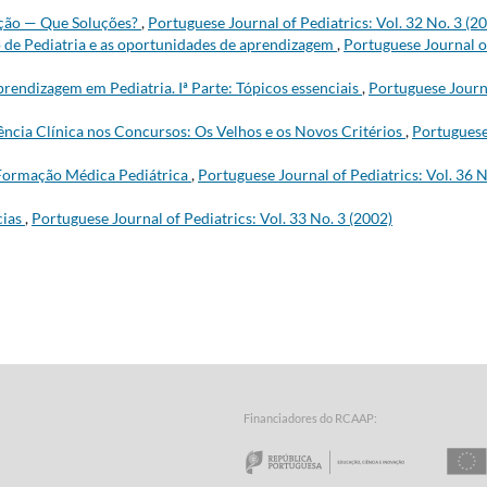
ação — Que Soluções?
,
Portuguese Journal of Pediatrics: Vol. 32 No. 3 (2
o de Pediatria e as oportunidades de aprendizagem
,
Portuguese Journal o
rendizagem em Pediatria. Iª Parte: Tópicos essenciais
,
Portuguese Journ
ncia Clínica nos Concursos: Os Velhos e os Novos Critérios
,
Portugues
Formação Médica Pediátrica
,
Portuguese Journal of Pediatrics: Vol. 36 N
cias
,
Portuguese Journal of Pediatrics: Vol. 33 No. 3 (2002)
Financiadores do RCAAP:
a Tecnologia - Fundação para a Computação Científica Nacional
o Minho
Repúbl