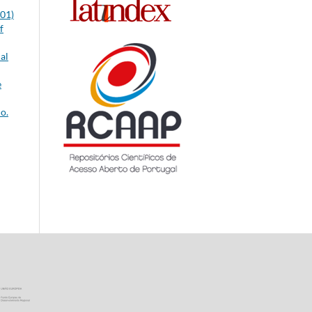
001)
f
al
e
o.
ica Portuguesa · Ministério da Ciência, Tecnologia e Ensino Superior
União Europeia - Programa FEDER