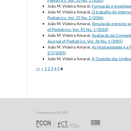
Pediatrics: Vol. 33 No. 1 (2002)
João M. Videira Amaral,
Formação e Investig
João M. Videira Amaral,
O trabalho do Intern
Pediatrics: Vol. 37 No. 2 (2006)
João M. Videira Amaral,
Simulação e ensino-ap
of Pediatrics: Vol. 41 No. 1 (2010)
João M. Videira Amaral,
Avaliação da Competê
Journal of Pediatrics: Vol. 36 No. 1 (2005)
João M. Videira Amaral,
As Humanidades e a 
2/3 (2005)
João M. Videira Amaral,
A Questão das Urgên
<<
<
1
2
3
4
5
6
Promotores do RCAAP:
Fundação para a Ciência e 
Universidade d