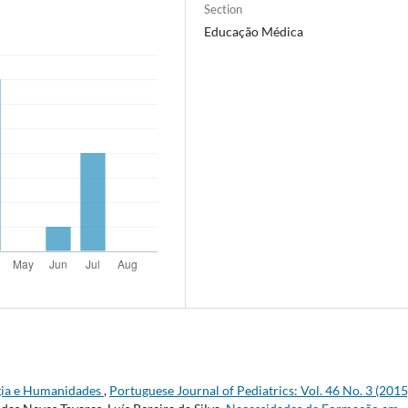
Section
Educação Médica
gia e Humanidades
,
Portuguese Journal of Pediatrics: Vol. 46 No. 3 (2015