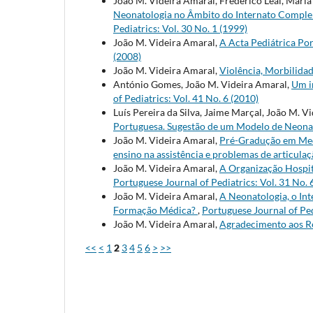
João M. Videira Amaral, Frederico Leal, Maria 
Neonatologia no Âmbito do Internato Comple
Pediatrics: Vol. 30 No. 1 (1999)
João M. Videira Amaral,
A Acta Pediátrica Po
(2008)
João M. Videira Amaral,
Violência, Morbilida
António Gomes, João M. Videira Amaral,
Um i
of Pediatrics: Vol. 41 No. 6 (2010)
Luís Pereira da Silva, Jaime Marçal, João M. V
Portuguesa. Sugestão de um Modelo de Neon
João M. Videira Amaral,
Pré-Gradução em Media
ensino na assistência e problemas de articulaç
João M. Videira Amaral,
A Organização Hospit
Portuguese Journal of Pediatrics: Vol. 31 No. 
João M. Videira Amaral,
A Neonatologia, o In
Formação Médica?
,
Portuguese Journal of Ped
João M. Videira Amaral,
Agradecimento aos R
<<
<
1
2
3
4
5
6
>
>>