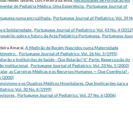
das Neves Tavares, Luís Pereira da Silva,
Necessidades de Formação em
mentar de Pediatria Médica. Uma Experiência
,
Portuguese Journal of
rtuguesa numa encruzilhada
,
Portuguese Journal of Pediatrics: Vol. 39 N
de e Solidariedade
,
Portuguese Journal of Pediatrics: Vol. 43 No. 4 (2012)
nquérito sobre o futuro da Acta Pediátrica Portuguesa
,
Portuguese Jour
ideira Amaral,
A Medição de Recém-Nascidos numa Maternidade
atómetro.
,
Portuguese Journal of Pediatrics: Vol. 26 No. 3 (1995)
ção e Instituições de Saúde - Que Relação? II." Parte: Repercussão do
ão institucional
,
Portuguese Journal of Pediatrics: Vol. 33 No. 5 (2002)
alar, as Carreiras Médicas e os Recursos Humanos — Que Coerência?
,
6 (2000)
tensivismo e os Quadros Médicos Hospitalares. Que Implicações para a
iatrics: Vol. 30 No. 6 (1999)
evisores
,
Portuguese Journal of Pediatrics: Vol. 37 No. 6 (2006)