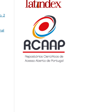
o. 2
nal