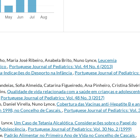
ho, Maria José Ribeiro, Anabela Brito, Nuno Lynce,
Leucemia
tico
,
Portuguese Journal of Pediatrics: Vol. 44 No. 6 (2013)
ra-Indicações do Desporto na Infância
,
Portuguese Journal of Pediatrics:
deias, Sofia Almeida, Catarina Figueiredo, Ana Pinheiro, Cristina Silvér
ins,
Qualidade de vida relacionada com a saúde em crianças e adolescent
,
Portuguese Journal of Pediatrics: Vol. 48 No. 3 (2017)
, Daniel Virella, Nuno Lynce,
Cobertura das Vacinas anti-Hepatite B e an
m 1998, no Concelho de Cascais.
,
Portuguese Journal of Pediatrics: Vol. 
o Lynce,
Um Caso de Tetania Alcalótica. Considerações sobre o Papel do
e Adolescência
,
Portuguese Journal of Pediatrics: Vol. 30 No. 2 (1999)
ce,
Padrão Alimentar no Primeiro Ano de Vida no Concelho de Cascais
,