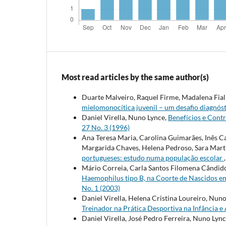
Most read articles by the same author(s)
Duarte Malveiro, Raquel Firme, Madalena Fial
mielomonocítica juvenil – um desafio diagnós
Daniel Virella, Nuno Lynce,
Benefícios e Cont
27 No. 3 (1996)
Ana Teresa Maria, Carolina Guimarães, Inês Can
Margarida Chaves, Helena Pedroso, Sara Mart
portugueses: estudo numa população escolar
Mário Correia, Carla Santos Filomena Cândido
Haemophilus tipo B, na Coorte de Nascidos e
No. 1 (2003)
Daniel Virella, Helena Cristina Loureiro, Nun
Treinador na Prática Desportiva na Infância 
Daniel Virella, José Pedro Ferreira, Nuno Lyn