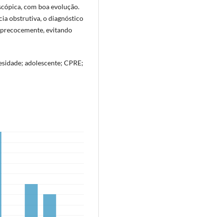
scópica, com boa evolução.
a obstrutiva, o diagnóstico
do precocemente, evitando
obesidade; adolescente; CPRE;