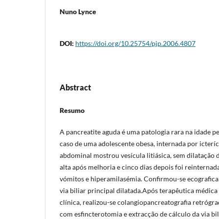
Nuno Lynce
DOI:
https://doi.org/10.25754/pjp.2006.4807
Abstract
Resumo
A pancreatite aguda é uma patologia rara na idade p
caso de uma adolescente obesa, internada por icteríc
abdominal mostrou vesícula litiásica, sem dilatação da
alta após melhoria e cinco dias depois foi reinterna
vómitos e hiperamilasémia. Confirmou-se ecografica
via biliar principal dilatada.Após terapêutica médica
clínica, realizou-se colangiopancreatografia retrógr
com esfincterotomia e extracção de cálculo da via bil