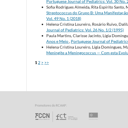
Portuguese Journal of Pediatrics: Vol. 30 No. 
Sofia Rodrigues Almeida, Rita Espírito Santo
Streptococcus do Grupo B: Uma Manifestaçã
Vol. 49 No. 1 (2018)
Helena Cristina Loureiro, Rosário Ruivo, Dalil
Journal of Pediatrics: Vol. 26 No. 1/2 (1995)
Paula Martins, Clarisse Jacinto, Lígia Doming
Anos e Meio
,
Portuguese Journal of Pediatrics
Helena Cristina Loureiro, Lígia Domingues, Ma
Meningite a Meningococcus — Com esta Evol
1
2
>
>>
Promotores do RCAAP:
Fundação para a Ciência e 
Universidade d