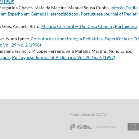
2 (1999)
, Margarida Chaves, Mafalda Martins, Manuel Sousa Cunha,
Infeção Tardia
o em Espelho em Gémeos Heterozigóticos
,
Portuguese Journal of Pediatr
a Góis, Anabela Brito,
Malária Cerebral — Um Caso Clínico
,
Portuguese
ues, Nuno Lynce,
Consulta de Uronefrologia Pediátrica. Experiência de Tr
: Vol. 29 No. 2 (1998)
dalena Fialho, J. P. Lopes Ferreira, Ana Mafalda Martins, Nuno Lynce,
ução?
,
Portuguese Journal of Pediatrics: Vol. 28 No. 6 (1997)
Financiadores do RCAAP:
a Tecnologia - Fundação para a Computação Científica Nacional
o Minho
Repúbl