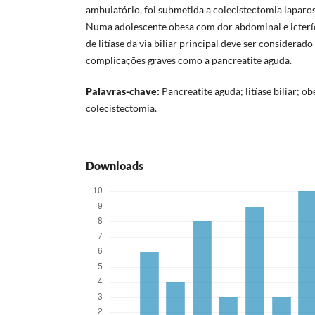
ambulatório, foi submetida a colecistectomia laparo
Numa adolescente obesa com dor abdominal e icteríci
de litíase da via biliar principal deve ser considera
complicações graves como a pancreatite aguda.
Palavras-chave:
Pancreatite aguda; litíase biliar; 
colecistectomia.
Downloads