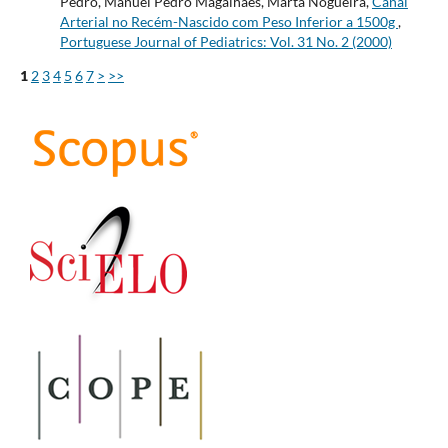
Pedro, Manuel Pedro Magalhães, Marta Nogueira,
Canal
Arterial no Recém-Nascido com Peso Inferior a 1500g
,
Portuguese Journal of Pediatrics: Vol. 31 No. 2 (2000)
1
2
3
4
5
6
7
>
>>