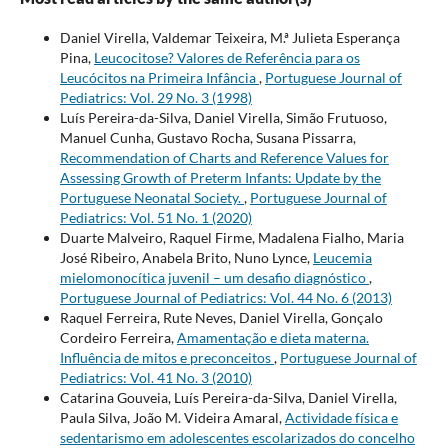
Daniel Virella, Valdemar Teixeira, M.ª Julieta Esperança
Pina,
Leucocitose? Valores de Referência para os
Leucócitos na Primeira Infância
,
Portuguese Journal of
Pediatrics: Vol. 29 No. 3 (1998)
Luís Pereira-da-Silva, Daniel Virella, Simão Frutuoso,
Manuel Cunha, Gustavo Rocha, Susana Pissarra,
Recommendation of Charts and Reference Values for
Assessing Growth of Preterm Infants: Update by the
Portuguese Neonatal Society.
,
Portuguese Journal of
Pediatrics: Vol. 51 No. 1 (2020)
Duarte Malveiro, Raquel Firme, Madalena Fialho, Maria
José Ribeiro, Anabela Brito, Nuno Lynce,
Leucemia
mielomonocítica juvenil – um desafio diagnóstico
,
Portuguese Journal of Pediatrics: Vol. 44 No. 6 (2013)
Raquel Ferreira, Rute Neves, Daniel Virella, Gonçalo
Cordeiro Ferreira,
Amamentação e dieta materna.
Influência de mitos e preconceitos
,
Portuguese Journal of
Pediatrics: Vol. 41 No. 3 (2010)
Catarina Gouveia, Luís Pereira-da-Silva, Daniel Virella,
Paula Silva, João M. Videira Amaral,
Actividade física e
sedentarismo em adolescentes escolarizados do concelho