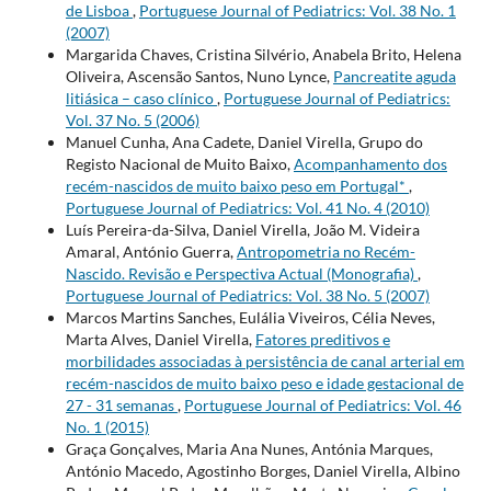
de Lisboa
,
Portuguese Journal of Pediatrics: Vol. 38 No. 1
(2007)
Margarida Chaves, Cristina Silvério, Anabela Brito, Helena
Oliveira, Ascensão Santos, Nuno Lynce,
Pancreatite aguda
litiásica – caso clínico
,
Portuguese Journal of Pediatrics:
Vol. 37 No. 5 (2006)
Manuel Cunha, Ana Cadete, Daniel Virella, Grupo do
Registo Nacional de Muito Baixo,
Acompanhamento dos
recém-nascidos de muito baixo peso em Portugal*
,
Portuguese Journal of Pediatrics: Vol. 41 No. 4 (2010)
Luís Pereira-da-Silva, Daniel Virella, João M. Videira
Amaral, António Guerra,
Antropometria no Recém-
Nascido. Revisão e Perspectiva Actual (Monografia)
,
Portuguese Journal of Pediatrics: Vol. 38 No. 5 (2007)
Marcos Martins Sanches, Eulália Viveiros, Célia Neves,
Marta Alves, Daniel Virella,
Fatores preditivos e
morbilidades associadas à persistência de canal arterial em
recém-nascidos de muito baixo peso e idade gestacional de
27 - 31 semanas
,
Portuguese Journal of Pediatrics: Vol. 46
No. 1 (2015)
Graça Gonçalves, Maria Ana Nunes, Antónia Marques,
António Macedo, Agostinho Borges, Daniel Virella, Albino