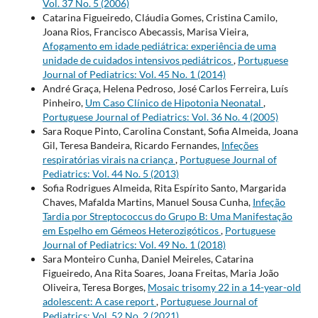
Vol. 37 No. 5 (2006)
Catarina Figueiredo, Cláudia Gomes, Cristina Camilo,
Joana Rios, Francisco Abecassis, Marisa Vieira,
Afogamento em idade pediátrica: experiência de uma
unidade de cuidados intensivos pediátricos
,
Portuguese
Journal of Pediatrics: Vol. 45 No. 1 (2014)
André Graça, Helena Pedroso, José Carlos Ferreira, Luís
Pinheiro,
Um Caso Clínico de Hipotonia Neonatal
,
Portuguese Journal of Pediatrics: Vol. 36 No. 4 (2005)
Sara Roque Pinto, Carolina Constant, Sofia Almeida, Joana
Gil, Teresa Bandeira, Ricardo Fernandes,
Infeções
respiratórias virais na criança
,
Portuguese Journal of
Pediatrics: Vol. 44 No. 5 (2013)
Sofia Rodrigues Almeida, Rita Espírito Santo, Margarida
Chaves, Mafalda Martins, Manuel Sousa Cunha,
Infeção
Tardia por Streptococcus do Grupo B: Uma Manifestação
em Espelho em Gémeos Heterozigóticos
,
Portuguese
Journal of Pediatrics: Vol. 49 No. 1 (2018)
Sara Monteiro Cunha, Daniel Meireles, Catarina
Figueiredo, Ana Rita Soares, Joana Freitas, Maria João
Oliveira, Teresa Borges,
Mosaic trisomy 22 in a 14-year-old
adolescent: A case report
,
Portuguese Journal of
Pediatrics: Vol. 52 No. 2 (2021)