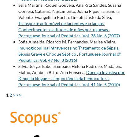
Sara Martins, Raquel Gouveia, Ana Rita Sandes, Susana
Correia, Catarina Nascimento, Joana Figueira, Sandra
Valente, Evangelista Rocha, Lincoln Justo da Silva,
Transporte automóvel de lactentes e crianças.
Conhecimentos e atitudes de mães portuguesas
,
Portuguese Journal of Pediatrics: Vol. 38 No. 6 (2007)
Sofia Almeida, Ricardo M. Fernandes, Marisa Vieira,
Imunoglobulina Intravenosa no Tratamento de Sépsis,
Sépsis Grave e Choque Séptico
,
Portuguese Journal of
Pediatrics: Vol. 47 No. 3 (2016)
Sílvia Jorge, Isabel Sampaio, Helena Pedroso, Madalena
Fialho, Anabela Brito, Ana Fonseca,
Doença Invasiva por
Kingella kingae – a importância da hemocultura
,
Portuguese Journal of Pediatrics: Vol. 41 No. 5 (2010)
1
2
>
>>