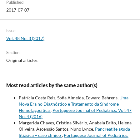
Published
2017-07-07
Issue
Vol. 48 No. 3 (2017)
Section
Original articles
Most read articles by the same author(s)
Patrícia Costa Reis, Sofia Almeida, Edward Behrens,
Uma
Nova Era no Diagnóstico e Tratamento da Síndrome
Hemofagocítica
,
Portuguese Journal of Pediatrics: Vol. 47
No. 4 (2016)
Margarida Chaves, Cristina Silvério, Anabela Brito, Helena
Oliveira, Ascensão Santos, Nuno Lynce,
Pancreatite aguda
litiásica – caso clínico
,
Portuguese Journal of Pediatrics: