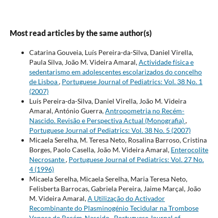
Most read articles by the same author(s)
Catarina Gouveia, Luís Pereira-da-Silva, Daniel Virella,
Paula Silva, João M. Videira Amaral,
Actividade física e
sedentarismo em adolescentes escolarizados do concelho
de Lisboa
,
Portuguese Journal of Pediatrics: Vol. 38 No. 1
(2007)
Luís Pereira-da-Silva, Daniel Virella, João M. Videira
Amaral, António Guerra,
Antropometria no Recém-
Nascido. Revisão e Perspectiva Actual (Monografia)
,
Portuguese Journal of Pediatrics: Vol. 38 No. 5 (2007)
Micaela Serelha, M. Teresa Neto, Rosalina Barroso, Cristina
Borges, Paolo Casella, João M. Videira Amaral,
Enterocolite
Necrosante
,
Portuguese Journal of Pediatrics: Vol. 27 No.
4 (1996)
Micaela Serelha, Micaela Serelha, Maria Teresa Neto,
Felisberta Barrocas, Gabriela Pereira, Jaime Marçal, João
M. Videira Amaral,
A Utilização do Activador
Recombinante do Plasminogénio Tecidular na Trombose
Venosa do Recém-Nascido
,
Portuguese Journal of