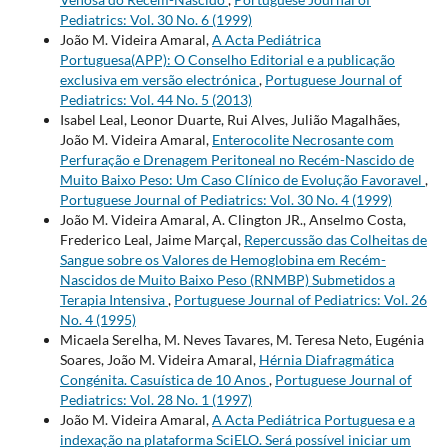
Pediatrics: Vol. 30 No. 6 (1999)
João M. Videira Amaral,
A Acta Pediátrica
Portuguesa(APP): O Conselho Editorial e a publicação
exclusiva em versão electrónica
,
Portuguese Journal of
Pediatrics: Vol. 44 No. 5 (2013)
Isabel Leal, Leonor Duarte, Rui Alves, Julião Magalhães,
João M. Videira Amaral,
Enterocolite Necrosante com
Perfuração e Drenagem Peritoneal no Recém-Nascido de
Muito Baixo Peso: Um Caso Clínico de Evolução Favoravel
,
Portuguese Journal of Pediatrics: Vol. 30 No. 4 (1999)
João M. Videira Amaral, A. Clington JR., Anselmo Costa,
Frederico Leal, Jaime Marçal,
Repercussão das Colheitas de
Sangue sobre os Valores de Hemoglobina em Recém-
Nascidos de Muito Baixo Peso (RNMBP) Submetidos a
Terapia Intensiva
,
Portuguese Journal of Pediatrics: Vol. 26
No. 4 (1995)
Micaela Serelha, M. Neves Tavares, M. Teresa Neto, Eugénia
Soares, João M. Videira Amaral,
Hérnia Diafragmática
Congénita. Casuística de 10 Anos
,
Portuguese Journal of
Pediatrics: Vol. 28 No. 1 (1997)
João M. Videira Amaral,
A Acta Pediátrica Portuguesa e a
indexação na plataforma SciELO. Será possível iniciar um