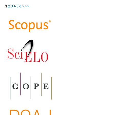
1
2
3
4
5
6
>
>>