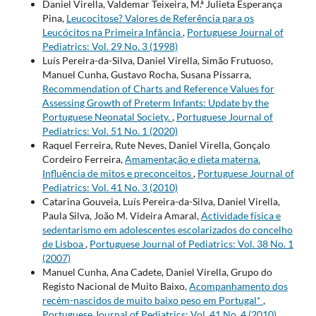
Daniel Virella, Valdemar Teixeira, M.ª Julieta Esperança
Pina,
Leucocitose? Valores de Referência para os
Leucócitos na Primeira Infância
,
Portuguese Journal of
Pediatrics: Vol. 29 No. 3 (1998)
Luís Pereira-da-Silva, Daniel Virella, Simão Frutuoso,
Manuel Cunha, Gustavo Rocha, Susana Pissarra,
Recommendation of Charts and Reference Values for
Assessing Growth of Preterm Infants: Update by the
Portuguese Neonatal Society.
,
Portuguese Journal of
Pediatrics: Vol. 51 No. 1 (2020)
Raquel Ferreira, Rute Neves, Daniel Virella, Gonçalo
Cordeiro Ferreira,
Amamentação e dieta materna.
Influência de mitos e preconceitos
,
Portuguese Journal of
Pediatrics: Vol. 41 No. 3 (2010)
Catarina Gouveia, Luís Pereira-da-Silva, Daniel Virella,
Paula Silva, João M. Videira Amaral,
Actividade física e
sedentarismo em adolescentes escolarizados do concelho
de Lisboa
,
Portuguese Journal of Pediatrics: Vol. 38 No. 1
(2007)
Manuel Cunha, Ana Cadete, Daniel Virella, Grupo do
Registo Nacional de Muito Baixo,
Acompanhamento dos
recém-nascidos de muito baixo peso em Portugal*
,
Portuguese Journal of Pediatrics: Vol. 41 No. 4 (2010)