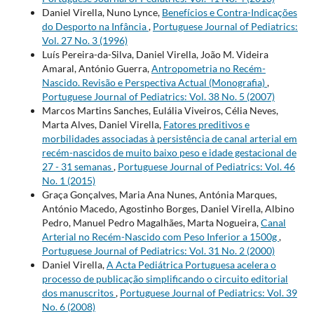
Daniel Virella, Nuno Lynce,
Benefícios e Contra-Indicações
do Desporto na Infância
,
Portuguese Journal of Pediatrics:
Vol. 27 No. 3 (1996)
Luís Pereira-da-Silva, Daniel Virella, João M. Videira
Amaral, António Guerra,
Antropometria no Recém-
Nascido. Revisão e Perspectiva Actual (Monografia)
,
Portuguese Journal of Pediatrics: Vol. 38 No. 5 (2007)
Marcos Martins Sanches, Eulália Viveiros, Célia Neves,
Marta Alves, Daniel Virella,
Fatores preditivos e
morbilidades associadas à persistência de canal arterial em
recém-nascidos de muito baixo peso e idade gestacional de
27 - 31 semanas
,
Portuguese Journal of Pediatrics: Vol. 46
No. 1 (2015)
Graça Gonçalves, Maria Ana Nunes, Antónia Marques,
António Macedo, Agostinho Borges, Daniel Virella, Albino
Pedro, Manuel Pedro Magalhães, Marta Nogueira,
Canal
Arterial no Recém-Nascido com Peso Inferior a 1500g
,
Portuguese Journal of Pediatrics: Vol. 31 No. 2 (2000)
Daniel Virella,
A Acta Pediátrica Portuguesa acelera o
processo de publicação simplificando o circuito editorial
dos manuscritos
,
Portuguese Journal of Pediatrics: Vol. 39
No. 6 (2008)