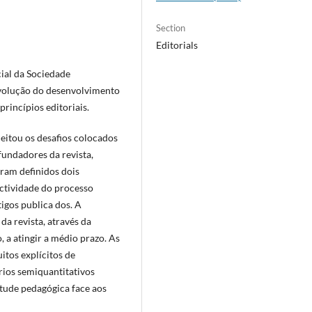
Section
Editorials
ial da Sociedade
evolução do desenvolvimento
rincípios editoriais.
eitou os desafios colocados
fundadores da revista,
oram definidos dois
jectividade do processo
tigos publica dos. A
da revista, através da
a atingir a médio prazo. As
itos explícitos de
érios semiquantitativos
tude pedagógica face aos