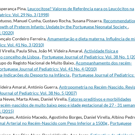
Esperança Pina,
Leucocitose? Valores de Referência para os Leucócitos na
trics: Vol. 29 No. 3 (1998)
Frutuoso, Manuel Cunha, Gustavo Rocha, Susana Pissarra,
Recommendation
owth of Preterm Infants: Update by the Portuguese Neonatal Society.
,
1 (2020)
Gonçalo Cordeiro Ferreira,
Amamentação e dieta materna. Influência de m
cs: Vol. 41 No. 3 (2010)
 Virella, Paula Silva, João M. Videira Amaral,
Actividade física e
do concelho de Lisboa
,
Portuguese Journal of Pediatrics: Vol. 38 No. 1 (2
upo do Registo Nacional de Muito Baixo,
Acompanhamento dos recém-
ortuguese Journal of Pediatrics: Vol. 41 No. 4 (2010)
ra-Indicações do Desporto na Infância
,
Portuguese Journal of Pediatrics:
 Videira Amaral, António Guerra,
Antropometria no Recém-Nascido. Revis
ournal of Pediatrics: Vol. 38 No. 5 (2007)
a Neves, Marta Alves, Daniel Virella,
Fatores preditivos e morbilidades
m recém-nascidos de muito baixo peso e idade gestacional de 27 - 31 sema
1 (2015)
arques, António Macedo, Agostinho Borges, Daniel Virella, Albino Pedr
nal Arterial no Recém-Nascido com Peso Inferior a 1500g
,
Portuguese