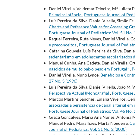
Daniel Virella, Valdemar Teixeira, M.ª Julieta 
Primeira Infância
,
Portuguese Journal of Pedia
Luís Pereira-da-Silva, Daniel Virella, Simão 
Charts and Reference Values for Assessing Gr
Portuguese Journal of Pediatrics: Vol. 51 No. 
Raquel Ferreira, Rute Neves, Daniel Virella, 
e preconceitos
,
Portuguese Journal of Pediatri
Catarina Gouveia, Luís Pereira-da-Silva, Daniel
sedentarismo em adolescentes escolarizados 
Manuel Cunha, Ana Cadete, Daniel Virella, Gr
nascidos de muito baixo peso em Portugal*
,
P
Daniel Virella, Nuno Lynce,
Benefícios e Cont
27 No. 3 (1996)
Luís Pereira-da-Silva, Daniel Virella, João M.
Perspectiva Actual (Monografia)
,
Portuguese J
Marcos Martins Sanches, Eulália Viveiros, Céli
associadas à persistência de canal arterial e
Portuguese Journal of Pediatrics: Vol. 46 No. 
Graça Gonçalves, Maria Ana Nunes, Antónia M
Manuel Pedro Magalhães, Marta Nogueira,
Ca
Journal of Pediatrics: Vol. 31 No. 2 (2000)