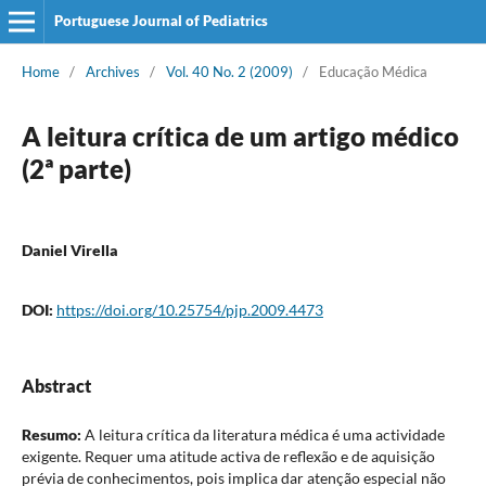
Portuguese Journal of Pediatrics
Home
/
Archives
/
Vol. 40 No. 2 (2009)
/
Educação Médica
A leitura crítica de um artigo médico
(2ª parte)
Daniel Virella
DOI:
https://doi.org/10.25754/pjp.2009.4473
Abstract
Resumo:
A leitura crítica da literatura médica é uma actividade
exigente. Requer uma atitude activa de reflexão e de aquisição
prévia de conhecimentos, pois implica dar atenção especial não