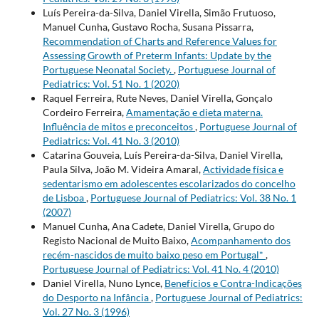
Luís Pereira-da-Silva, Daniel Virella, Simão Frutuoso,
Manuel Cunha, Gustavo Rocha, Susana Pissarra,
Recommendation of Charts and Reference Values for
Assessing Growth of Preterm Infants: Update by the
Portuguese Neonatal Society.
,
Portuguese Journal of
Pediatrics: Vol. 51 No. 1 (2020)
Raquel Ferreira, Rute Neves, Daniel Virella, Gonçalo
Cordeiro Ferreira,
Amamentação e dieta materna.
Influência de mitos e preconceitos
,
Portuguese Journal of
Pediatrics: Vol. 41 No. 3 (2010)
Catarina Gouveia, Luís Pereira-da-Silva, Daniel Virella,
Paula Silva, João M. Videira Amaral,
Actividade física e
sedentarismo em adolescentes escolarizados do concelho
de Lisboa
,
Portuguese Journal of Pediatrics: Vol. 38 No. 1
(2007)
Manuel Cunha, Ana Cadete, Daniel Virella, Grupo do
Registo Nacional de Muito Baixo,
Acompanhamento dos
recém-nascidos de muito baixo peso em Portugal*
,
Portuguese Journal of Pediatrics: Vol. 41 No. 4 (2010)
Daniel Virella, Nuno Lynce,
Benefícios e Contra-Indicações
do Desporto na Infância
,
Portuguese Journal of Pediatrics:
Vol. 27 No. 3 (1996)