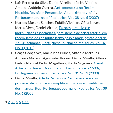
Luís Pereira-da-Silva, Daniel Virella, João M. Videira
Amaral, António Guerra,
Antropometria no Recém-
Nascido. Revisão e Perspectiva Actual (Monografia)
,
Portuguese Journal of Pediatrics: Vol. 38 No. 5 (2007)
Marcos Martins Sanches, Eulália Viveiros, Célia Neves,
Marta Alves, Daniel Virella,
Fatores preditivos e
morbilidades associadas à persistência de canal arterial em
recém-nascidos de muito baixo peso e idade gestacional de
27 - 31 semanas
,
Portuguese Journal of Pediatrics: Vol. 46
No. 1 (2015)
Graça Gonçalves, Maria Ana Nunes, Antónia Marques,
António Macedo, Agostinho Borges, Daniel Virella, Albino
Pedro, Manuel Pedro Magalhães, Marta Nogueira,
Canal
Arterial no Recém-Nascido com Peso Inferior a 1500g
,
Portuguese Journal of Pediatrics: Vol. 31 No. 2 (2000)
Daniel Virella,
A Acta Pediátrica Portuguesa acelera o
processo de publicação simplificando o circuito editorial
dos manuscritos
,
Portuguese Journal of Pediatrics: Vol. 39
No. 6 (2008)
1
2
3
4
5
6
>
>>