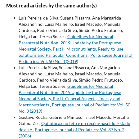
Most read articles by the same author(s)
Luís Pereira-da-Silva, Susana Pissarra, Ana Margarida
Alexandrino, Luísa Malheiro, Israel Macedo, Manuela
Cardoso, Pedro Vieira da Silva, Simão Pedro Frutuoso,
Helga Lau, Teresa Soares,
Guidelines for Neonatal
Parenteral Nutrition: 2019 Update by the Portuguese
Neonatal Society. Part II. Micronutrients, Ready-to-use
Solutions and Particular Conditions
,
Portuguese Journal of
Pediatrics: Vol. 50 No. 3 (2019)
Luís Pereira da Silva, Susana Pissarra, Ana Margarida
Alexandrino, Luísa Malheiro, Israel Macedo, Manuela
Cardoso, Pedro Vieira da Silva, Simão Pedro Frutuoso,
Helga Lau, Teresa Soares,
Guidelines for Neonatal
Parenteral Nutrition: 2019 Update by the Portuguese
Neonatal Society. Part I. General Aspects, Energy, and
Macronutrients
,
Portuguese Journal of Pediatrics: Vol. 50
No. 3 (2019)
Gustavo Rocha, Gabriela Mimoso, Israel Macedo, Hercília
Guimarães,
Quilotórax no feto e no recém-nascido. Estado
da arte
,
Portuguese Journal of Pediatrics: Vol. 37 No. 2
(2006)