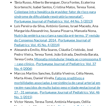
Tânia Russo, Alberto Berenguer, Dora Fontes, Ecaterina
Scortenschi, Isabel Santos, Cristina Matos, Teresa Tomé,
Colestase intra-hepática da gravidez: fator de risco para
síndrome de dificuldade respiratória neonatal?
,
Portuguese Journal of Pediatrics: Vol. 44 No. 5 (2013)
Luis Pereira-da-Silva, António Gomes, Israel Macedo, Ana
Margarida Alexandrino, Susana Pissarra, Manuela Nona,
Nutrição entérica na criança nascida pré-termo. 1ª revisão
do Consenso Nacional, 2014
,
Portuguese Journal of
Pediatrics: Vol. 45 No. 4 (2014)
Alexandra Emílio, Rita Soares, Cláudia Cristóvão, José
Pedro Vieira, Teresa Tomé, João Estrada, Deolinda Barata,
Teresa Costa,
Miopatia miotubular ligada ao cromossoma X
– caso clínico
,
Portuguese Journal of Pediatrics: Vol. 37
No. 4 (2006)
Marcos Martins Sanches, Eulália Viveiros, Célia Neves,
Marta Alves, Daniel Virella,
Fatores preditivos e
morbilidades associadas à persistência de canal arterial em
recém-nascidos de muito baixo peso e idade gestacional de
27 - 31 semanas
,
Portuguese Journal of Pediatrics: Vol. 46
No. 1 (2015)
Victor Neves, Teresa Tomé, Antónia Marques, Odília