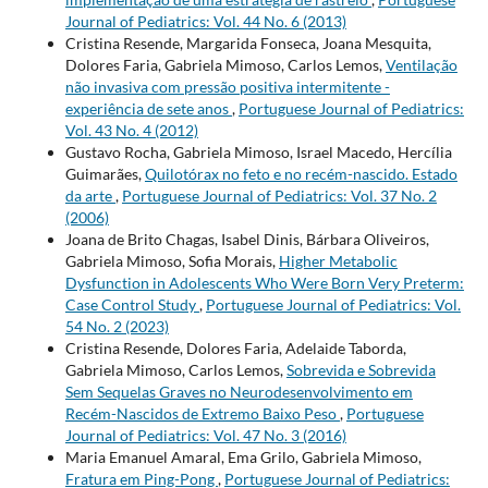
Journal of Pediatrics: Vol. 44 No. 6 (2013)
Cristina Resende, Margarida Fonseca, Joana Mesquita,
Dolores Faria, Gabriela Mimoso, Carlos Lemos,
Ventilação
não invasiva com pressão positiva intermitente -
experiência de sete anos
,
Portuguese Journal of Pediatrics:
Vol. 43 No. 4 (2012)
Gustavo Rocha, Gabriela Mimoso, Israel Macedo, Hercília
Guimarães,
Quilotórax no feto e no recém-nascido. Estado
da arte
,
Portuguese Journal of Pediatrics: Vol. 37 No. 2
(2006)
Joana de Brito Chagas, Isabel Dinis, Bárbara Oliveiros,
Gabriela Mimoso, Sofia Morais,
Higher Metabolic
Dysfunction in Adolescents Who Were Born Very Preterm:
Case Control Study
,
Portuguese Journal of Pediatrics: Vol.
54 No. 2 (2023)
Cristina Resende, Dolores Faria, Adelaide Taborda,
Gabriela Mimoso, Carlos Lemos,
Sobrevida e Sobrevida
Sem Sequelas Graves no Neurodesenvolvimento em
Recém-Nascidos de Extremo Baixo Peso
,
Portuguese
Journal of Pediatrics: Vol. 47 No. 3 (2016)
Maria Emanuel Amaral, Ema Grilo, Gabriela Mimoso,
Fratura em Ping-Pong
,
Portuguese Journal of Pediatrics: