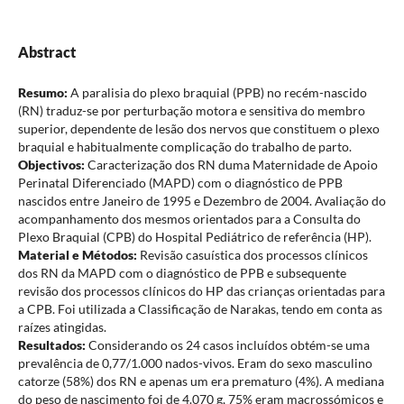
Abstract
Resumo:
A paralisia do plexo braquial (PPB) no recém-nascido
(RN) traduz-se por perturbação motora e sensitiva do membro
superior, dependente de lesão dos nervos que constituem o plexo
braquial e habitualmente complicação do trabalho de parto.
Objectivos:
Caracterização dos RN duma Maternidade de Apoio
Perinatal Diferenciado (MAPD) com o diagnóstico de PPB
nascidos entre Janeiro de 1995 e Dezembro de 2004. Avaliação do
acompanhamento dos mesmos orientados para a Consulta do
Plexo Braquial (CPB) do Hospital Pediátrico de referência (HP).
Material e Métodos:
Revisão casuística dos processos clínicos
dos RN da MAPD com o diagnóstico de PPB e subsequente
revisão dos processos clínicos do HP das crianças orientadas para
a CPB. Foi utilizada a Classificação de Narakas, tendo em conta as
raízes atingidas.
Resultados:
Considerando os 24 casos incluídos obtém-se uma
prevalência de 0,77/1.000 nados-vivos. Eram do sexo masculino
catorze (58%) dos RN e apenas um era prematuro (4%). A mediana
do peso de nascimento foi de 4.070 g, 75% eram macrossómicos e