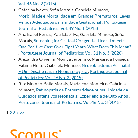
Vol. 46 No. 2 (2015)
Catarina Neves, Sofia Morais, Gabriela Mimoso,
Morbilidade e Mortalidade em Grandes Prematuros: Leves
Versus Adequados para a Idade Gestacional
,
Portuguese
Journal of Pediatrics: Vol. 49 No. 1 (2018)
Ana Isabel Ferraz, Patrícia Silva, Gabriela Mimoso, Sofia
Morais,
Screening for Critical Congenital Heart Defects:
One Positive Case Over Eight Years. What Does This Mean?
,
Portuguese Journal of Pediatrics: Vol. 51 No. 3 (2020)
Alexandra Oliveira, Mónica Jerónimo, Margarida Fonseca,
Fátima Heitor, Gabriela Mimoso,
Neuroblastoma Perinatal
– Um Desafio para o Neonatologista
,
Portuguese Journal
of Pediatrics: Vol. 46 No. 2 (2015)
Rita Moinho, Sofia Morais, Madalena Monteiro, Gabriela
Mimoso,
Retinopatia da Prematuridade numa Unidade de
Cuidados Intensivos Neonatais: Experiência de Oito Anos
,
Portuguese Journal of Pediatrics: Vol. 46 No. 3 (2015)
1
2
3
>
>>