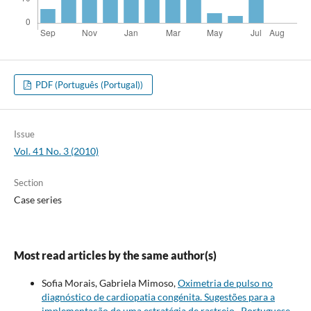
PDF (Português (Portugal))
Issue
Vol. 41 No. 3 (2010)
Section
Case series
Most read articles by the same author(s)
Sofia Morais, Gabriela Mimoso,
Oximetria de pulso no
diagnóstico de cardiopatia congénita. Sugestões para a
implementação de uma estratégia de rastreio
,
Portuguese