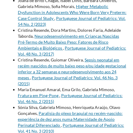
Joana de Brito Chagas, Isabel Dinis, Bárbara Oliveiros,
Gabriela Mimoso, Sofia Morais,
Higher Metabolic
Dysfunction in Adolescents Who Were Born Very Preterm:
Case Control Study
,
Portuguese Journal of Pediatrics: Vol.
54 No. 2 (2023)
Cristina Resende, Dora Martins, Dolores Faria, Adelaide
Taborda,
Neurodesenvolvimento em Crianças Nascidas
Pré-Termo de Muito Baixo Peso: Fatores de Risco
Ambientais e Biológicos
,
Portuguese Journal of Pediatrics:
Vol. 48 No. 3 (2017)
Cristina Resende, Guiomar Oliveira,
Sepsis neonatal em
recém-nascidos de muito baixo peso e/ou idade gestacional
inferior a 32 semanas e neurodesenvolvimento aos 24
meses
,
Portuguese Journal of Pediatrics: Vol. 46 No. 3
(2015)
Maria Emanuel Amaral, Ema Grilo, Gabriela Mimoso,
Fratura em Ping-Pong
,
Portuguese Journal of Pediatrics:
Vol. 46 No. 2 (2015)
Sónia Silva, Gabriela Mimoso, Henriqueta Araújo, Olavo
Gonçalves,
Paralisia do plexo braquial no recém-nascido:
experiência de dez anos numa Maternidade de Apoio
Perinatal Diferenciado
,
Portuguese Journal of Pediatrics:
Vol. 41 No. 3 (2010)