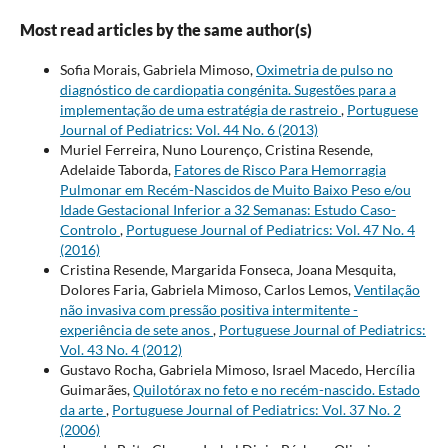
Most read articles by the same author(s)
Sofia Morais, Gabriela Mimoso,
Oximetria de pulso no
diagnóstico de cardiopatia congénita. Sugestões para a
implementação de uma estratégia de rastreio
,
Portuguese
Journal of Pediatrics: Vol. 44 No. 6 (2013)
Muriel Ferreira, Nuno Lourenço, Cristina Resende,
Adelaide Taborda,
Fatores de Risco Para Hemorragia
Pulmonar em Recém-Nascidos de Muito Baixo Peso e/ou
Idade Gestacional Inferior a 32 Semanas: Estudo Caso-
Controlo
,
Portuguese Journal of Pediatrics: Vol. 47 No. 4
(2016)
Cristina Resende, Margarida Fonseca, Joana Mesquita,
Dolores Faria, Gabriela Mimoso, Carlos Lemos,
Ventilação
não invasiva com pressão positiva intermitente -
experiência de sete anos
,
Portuguese Journal of Pediatrics:
Vol. 43 No. 4 (2012)
Gustavo Rocha, Gabriela Mimoso, Israel Macedo, Hercília
Guimarães,
Quilotórax no feto e no recém-nascido. Estado
da arte
,
Portuguese Journal of Pediatrics: Vol. 37 No. 2
(2006)