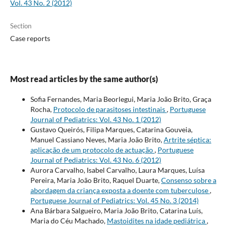
Vol. 43 No. 2 (2012)
Section
Case reports
Most read articles by the same author(s)
Sofia Fernandes, Maria Beorlegui, Maria João Brito, Graça
Rocha,
Protocolo de parasitoses intestinais
,
Portuguese
Journal of Pediatrics: Vol. 43 No. 1 (2012)
Gustavo Queirós, Filipa Marques, Catarina Gouveia,
Manuel Cassiano Neves, Maria João Brito,
Artrite séptica:
aplicação de um protocolo de actuação
,
Portuguese
Journal of Pediatrics: Vol. 43 No. 6 (2012)
Aurora Carvalho, Isabel Carvalho, Laura Marques, Luísa
Pereira, Maria João Brito, Raquel Duarte,
Consenso sobre a
abordagem da criança exposta a doente com tuberculose
,
Portuguese Journal of Pediatrics: Vol. 45 No. 3 (2014)
Ana Bárbara Salgueiro, Maria João Brito, Catarina Luís,
Maria do Céu Machado,
Mastoidites na idade pediátrica
,