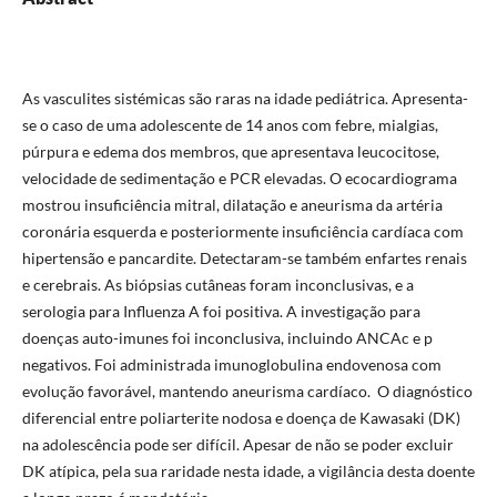
As vasculites sistémicas são raras na idade pediátrica. Apresenta-
se o caso de uma adolescente de 14 anos com febre, mialgias,
púrpura e edema dos membros, que apresentava leucocitose,
velocidade de sedimentação e PCR elevadas. O ecocardiograma
mostrou insuficiência mitral, dilatação e aneurisma da artéria
coronária esquerda e posteriormente insuficiência cardíaca com
hipertensão e pancardite. Detectaram-se também enfartes renais
e cerebrais. As biópsias cutâneas foram inconclusivas, e a
serologia para Influenza A foi positiva. A investigação para
doenças auto-imunes foi inconclusiva, incluindo ANCAc e p
negativos. Foi administrada imunoglobulina endovenosa com
evolução favorável, mantendo aneurisma cardíaco. O diagnóstico
diferencial entre poliarterite nodosa e doença de Kawasaki (DK)
na adolescência pode ser difícil. Apesar de não se poder excluir
DK atípica, pela sua raridade nesta idade, a vigilância desta doente