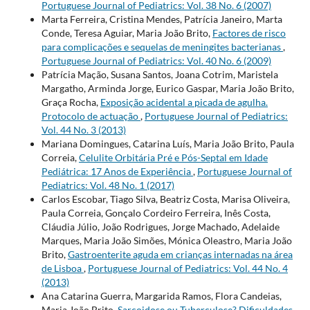
Portuguese Journal of Pediatrics: Vol. 38 No. 6 (2007)
Marta Ferreira, Cristina Mendes, Patrícia Janeiro, Marta
Conde, Teresa Aguiar, Maria João Brito,
Factores de risco
para complicações e sequelas de meningites bacterianas
,
Portuguese Journal of Pediatrics: Vol. 40 No. 6 (2009)
Patrícia Mação, Susana Santos, Joana Cotrim, Maristela
Margatho, Arminda Jorge, Eurico Gaspar, Maria João Brito,
Graça Rocha,
Exposição acidental a picada de agulha.
Protocolo de actuação
,
Portuguese Journal of Pediatrics:
Vol. 44 No. 3 (2013)
Mariana Domingues, Catarina Luís, Maria João Brito, Paula
Correia,
Celulite Orbitária Pré e Pós-Septal em Idade
Pediátrica: 17 Anos de Experiência
,
Portuguese Journal of
Pediatrics: Vol. 48 No. 1 (2017)
Carlos Escobar, Tiago Silva, Beatriz Costa, Marisa Oliveira,
Paula Correia, Gonçalo Cordeiro Ferreira, Inês Costa,
Cláudia Júlio, João Rodrigues, Jorge Machado, Adelaide
Marques, Maria João Simões, Mónica Oleastro, Maria João
Brito,
Gastroenterite aguda em crianças internadas na área
de Lisboa
,
Portuguese Journal of Pediatrics: Vol. 44 No. 4
(2013)
Ana Catarina Guerra, Margarida Ramos, Flora Candeias,
Maria João Brito,
Sarcoidose ou Tuberculose? Dificuldades