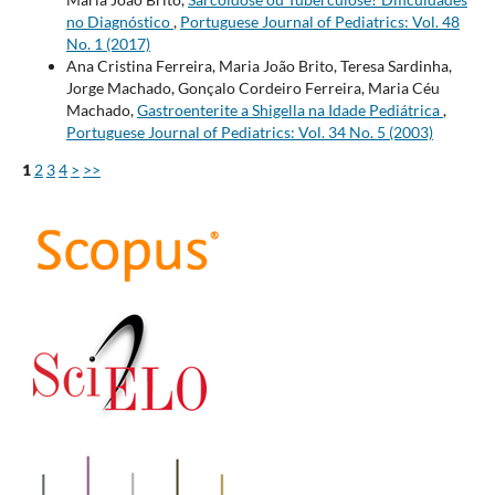
no Diagnóstico
,
Portuguese Journal of Pediatrics: Vol. 48
No. 1 (2017)
Ana Cristina Ferreira, Maria João Brito, Teresa Sardinha,
Jorge Machado, Gonçalo Cordeiro Ferreira, Maria Céu
Machado,
Gastroenterite a Shigella na Idade Pediátrica
,
Portuguese Journal of Pediatrics: Vol. 34 No. 5 (2003)
1
2
3
4
>
>>