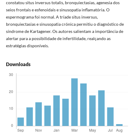
constatou situs inversus totalis, bronquiectasias, agenesia dos
seios frontais e esfenoidais e sinusopatia inflamatória. O
espermograma foi normal. A tríade situs inversus,
bronquiectasias e sinusopatia crónica permitiu o diagnóstico de
síndrome de Kartagener. Os autores salientam a importância de
alertar para a possibilidade de infertilidade, realçando as
estratégias disponíveis.
Downloads