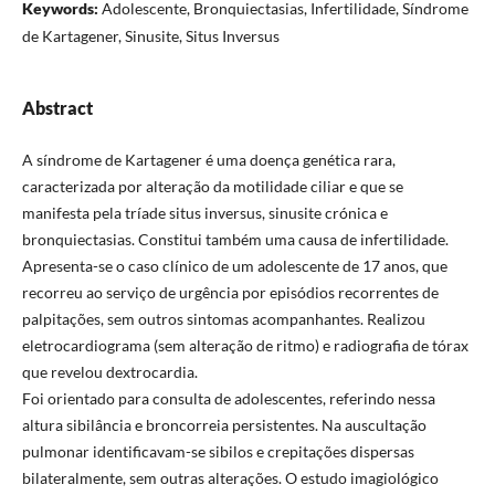
Keywords:
Adolescente, Bronquiectasias, Infertilidade, Síndrome
de Kartagener, Sinusite, Situs Inversus
Abstract
A síndrome de Kartagener é uma doença genética rara,
caracterizada por alteração da motilidade ciliar e que se
manifesta pela tríade situs inversus, sinusite crónica e
bronquiectasias. Constitui também uma causa de infertilidade.
Apresenta-se o caso clínico de um adolescente de 17 anos, que
recorreu ao serviço de urgência por episódios recorrentes de
palpitações, sem outros sintomas acompanhantes. Realizou
eletrocardiograma (sem alteração de ritmo) e radiografia de tórax
que revelou dextrocardia.
Foi orientado para consulta de adolescentes, referindo nessa
altura sibilância e broncorreia persistentes. Na auscultação
pulmonar identificavam-se sibilos e crepitações dispersas
bilateralmente, sem outras alterações. O estudo imagiológico