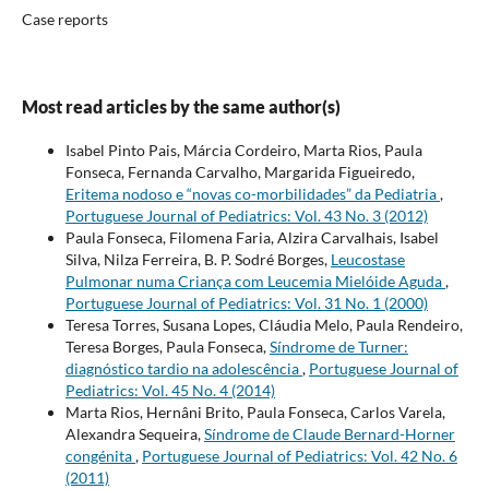
Case reports
Most read articles by the same author(s)
Isabel Pinto Pais, Márcia Cordeiro, Marta Rios, Paula
Fonseca, Fernanda Carvalho, Margarida Figueiredo,
Eritema nodoso e “novas co-morbilidades” da Pediatria
,
Portuguese Journal of Pediatrics: Vol. 43 No. 3 (2012)
Paula Fonseca, Filomena Faria, Alzira Carvalhais, Isabel
Silva, Nilza Ferreira, B. P. Sodré Borges,
Leucostase
Pulmonar numa Criança com Leucemia Mielóide Aguda
,
Portuguese Journal of Pediatrics: Vol. 31 No. 1 (2000)
Teresa Torres, Susana Lopes, Cláudia Melo, Paula Rendeiro,
Teresa Borges, Paula Fonseca,
Síndrome de Turner:
diagnóstico tardio na adolescência
,
Portuguese Journal of
Pediatrics: Vol. 45 No. 4 (2014)
Marta Rios, Hernâni Brito, Paula Fonseca, Carlos Varela,
Alexandra Sequeira,
Síndrome de Claude Bernard-Horner
congénita
,
Portuguese Journal of Pediatrics: Vol. 42 No. 6
(2011)