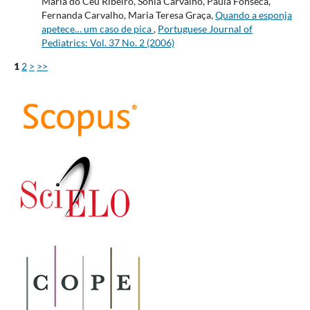
Maria do Céu Ribeiro, Sónia Carvalho, Paula Fonseca,
Fernanda Carvalho, Maria Teresa Graça,
Quando a esponja
apetece… um caso de pica
,
Portuguese Journal of
Pediatrics: Vol. 37 No. 2 (2006)
1
2
>
>>