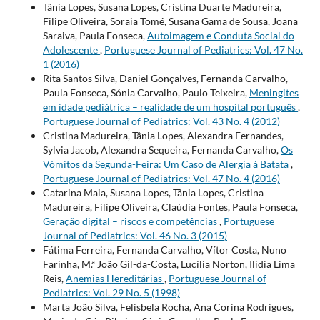
Tânia Lopes, Susana Lopes, Cristina Duarte Madureira,
Filipe Oliveira, Soraia Tomé, Susana Gama de Sousa, Joana
Saraiva, Paula Fonseca,
Autoimagem e Conduta Social do
Adolescente
,
Portuguese Journal of Pediatrics: Vol. 47 No.
1 (2016)
Rita Santos Silva, Daniel Gonçalves, Fernanda Carvalho,
Paula Fonseca, Sónia Carvalho, Paulo Teixeira,
Meningites
em idade pediátrica – realidade de um hospital português
,
Portuguese Journal of Pediatrics: Vol. 43 No. 4 (2012)
Cristina Madureira, Tânia Lopes, Alexandra Fernandes,
Sylvia Jacob, Alexandra Sequeira, Fernanda Carvalho,
Os
Vómitos da Segunda-Feira: Um Caso de Alergia à Batata
,
Portuguese Journal of Pediatrics: Vol. 47 No. 4 (2016)
Catarina Maia, Susana Lopes, Tânia Lopes, Cristina
Madureira, Filipe Oliveira, Claúdia Fontes, Paula Fonseca,
Geração digital – riscos e competências
,
Portuguese
Journal of Pediatrics: Vol. 46 No. 3 (2015)
Fátima Ferreira, Fernanda Carvalho, Vítor Costa, Nuno
Farinha, M.ª João Gil-da-Costa, Lucília Norton, Ilidia Lima
Reis,
Anemias Hereditárias
,
Portuguese Journal of
Pediatrics: Vol. 29 No. 5 (1998)
Marta João Silva, Felisbela Rocha, Ana Corina Rodrigues,