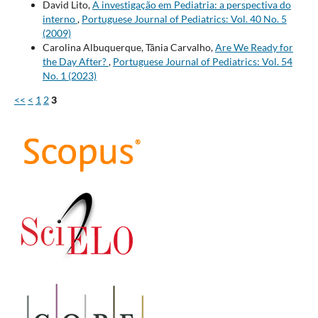
David Lito,
A investigação em Pediatria: a perspectiva do
interno
,
Portuguese Journal of Pediatrics: Vol. 40 No. 5
(2009)
Carolina Albuquerque, Tânia Carvalho,
Are We Ready for
the Day After?
,
Portuguese Journal of Pediatrics: Vol. 54
No. 1 (2023)
<<
<
1
2
3