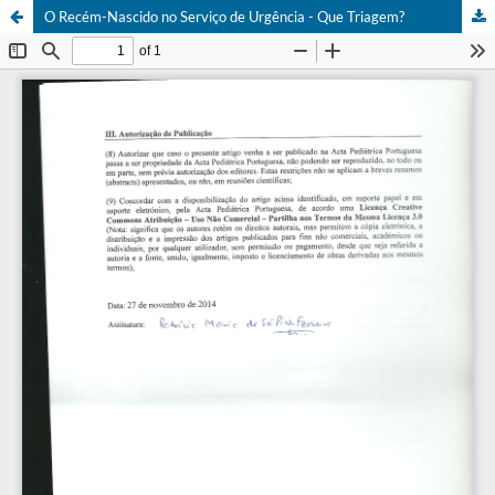
O Recém-Nascido no Serviço de Urgência - Que Triagem?