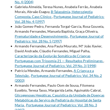
No. 4 (2004)
Gabriela Almeida, Teresa Nunes, Anabela Ferrão, Anabela
Morais, Abraão Esaguy,
B-Talassémia, Heterozigotia
Composta. Caso Clínico
,
Portuguese Journal of Pediatrics:
Vol. 28 No. 4 (1997)
João Gomes-Pedro, Fernanda Torgal-Garcia, Rosa Gouveia,
Armando Fernandes, Manuela Baptista, Graça Oliveira,
Prematuridade e Desenvolvimento
,
Portuguese Journal of
Pediatrics: Vol. 28 No. 5 (1997)
Armando Fernandes, Ana Paula Mourato, M.ª João Xavier,
David Andrade, Cláudio Fernandes, Miguel Palha,
Caracterização da Evolução Somática de Crianças
Portuguesas com Trissomia 21 — Resultados Preliminares
,
Portuguese Journal of Pediatrics: Vol. 29 No. 3 (1998)
Patrícia Mendes, Armando Fernandes,
A Criança e a
Televisão
,
Portuguese Journal of Pediatrics: Vol. 34 No. 2
(2003)
Armando Fernandes, Paulo Oom de Sousa, Filomena
Eusébio, Teresa Tasso, Margarida Leite, Aguinaldo Cabral,
Glicogenoses Hepáticas. Casuística da Unidade de Doenças
Metabólicas do Serviço de Pediatria do Hospital de Santa
Maria
,
Portuguese Journal of Pediatrics: Vol. 28 No. 3
(1997)