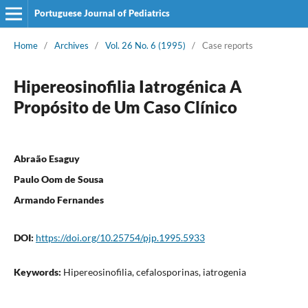
Portuguese Journal of Pediatrics
Home
/
Archives
/
Vol. 26 No. 6 (1995)
/
Case reports
Hipereosinofilia Iatrogénica A
Propósito de Um Caso Clínico
Abraão Esaguy
Paulo Oom de Sousa
Armando Fernandes
DOI:
https://doi.org/10.25754/pjp.1995.5933
Keywords:
Hipereosinofilia, cefalosporinas, iatrogenia