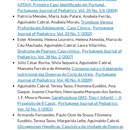
(cPDH): Primeiro Caso Identificado em Portugal
,
Portuguese Journal of Pediatrics: Vol. 35 No. 5/6 (2004)
Patrícia Mendes, Maria João Palaré, Anabela Ferrão,
Aguinaldo Cabral, Anabela Morais,
Trombose Venosa
Profunda em Adolescente - Caso Clínico
,
Portuguese
Journal of Pediatrics: Vol. 33 No. 5 (2002)
Ester Almeida, Helena Loureiro, Helena Almeida, Maria do
Céu Machado, Aguinaldo Cabral, Laura Vilarinho,
Síndrome de Pearson. Caso clínico
,
Portuguese Journal of
Pediatrics: Vol. 38 No. 2 (2007)
Júlio César Rocha, Sílvia Sequeira, Aguinaldo Cabral,
Manuela Ferreira de Almeida,
Consenso para o tratamento
nutricional das Doenças do Ciclo da Ureia
,
Portuguese
Journal of Pediatrics: Vol. 40 No. 4 (2009)
Aguinaldo Cabral, Teresa Tasso, Filomena Eusébio, Ana
Gaspar, Joanne Charlton, Henriqueta Marques dos Santos,
J. F. Moura-Nunes,
Gangliosidose GM1, Tipo I, Infantil — A
Propósito de 8 Casos
,
Portuguese Journal of Pediatrics:
Vol. 32 No. 5 (2001)
Armando Fernandes, Paulo Oom de Sousa, Filomena
Eusébio, Teresa Tasso, Margarida Leite, Aguinaldo Cabral,
Glicogenoses Hepáticas. Casuística da Unidade de Doenças