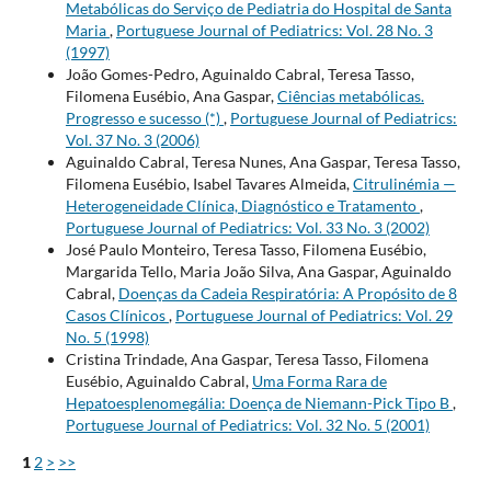
Metabólicas do Serviço de Pediatria do Hospital de Santa
Maria
,
Portuguese Journal of Pediatrics: Vol. 28 No. 3
(1997)
João Gomes-Pedro, Aguinaldo Cabral, Teresa Tasso,
Filomena Eusébio, Ana Gaspar,
Ciências metabólicas.
Progresso e sucesso (*)
,
Portuguese Journal of Pediatrics:
Vol. 37 No. 3 (2006)
Aguinaldo Cabral, Teresa Nunes, Ana Gaspar, Teresa Tasso,
Filomena Eusébio, Isabel Tavares Almeida,
Citrulinémia —
Heterogeneidade Clínica, Diagnóstico e Tratamento
,
Portuguese Journal of Pediatrics: Vol. 33 No. 3 (2002)
José Paulo Monteiro, Teresa Tasso, Filomena Eusébio,
Margarida Tello, Maria João Silva, Ana Gaspar, Aguinaldo
Cabral,
Doenças da Cadeia Respiratória: A Propósito de 8
Casos Clínicos
,
Portuguese Journal of Pediatrics: Vol. 29
No. 5 (1998)
Cristina Trindade, Ana Gaspar, Teresa Tasso, Filomena
Eusébio, Aguinaldo Cabral,
Uma Forma Rara de
Hepatoesplenomegália: Doença de Niemann-Pick Tipo B
,
Portuguese Journal of Pediatrics: Vol. 32 No. 5 (2001)
1
2
>
>>