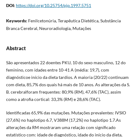
DOI:
https://doi.org/10.25754/pjp.1997.5751
Keywords:
Fenilcetonúria, Terapêutica Dietética, Substância
Branca Cerebral, Neuroradiologia, Mutações
Abstract
São apresentados 22 doentes PKU, 10 do sexo masculino, 12 do
feminino, com idades entre 10-41 A (média: 19,7), com
diagnósticoe início da dieta tardios. A maioria (20/22) continuam
com dieta, 85,7% dos quais há mais de 10 anos. As alterações da S.
B. cerebralforam frequentes: 80,9% (RM), 47,6% (TAC), assim
como a atrofia cortical: 33,3% (RM) e 28,6% (TAC).
Identificadas 65,9% das mutações. Mutações prevalentes: IVSIO
(27,6%) no haplotipo 6.7, V388M (17,2%) no haplotipo 1.7.As
alterações da RM mostraram uma relação com significado
estatístico com: idade de diagnóstico, idade do início da dieta,