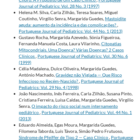
Journal of Pediatrics: Vol. 28 No. 3 (1997)
Helena M. Silva, Carla Zilhão, Teresa Soares, Miguel
Coutinho, Virgílio Senra, Margarida Guedes,
Mastoidite
aguda: aumento da incidência e das complicações?
,
Portuguese Journal of Pediatrics: Vol. 44 No. 1 (2013)
Gustavo Rocha, Margarida Azevedo, Sónia Figueiroa,
Fernanda Manuela Costa, Laura Vilarinho,
Citopatias
Mitocondriais. Uma Doença? Várias Doenças? 2 Casos
Clínicos
,
Portuguese Journal of Pediatrics: Vol. 30 No. 6
(1999)
Célia Madalena, Dulce Oliveira, Margarida Guedes,
António Machado,
Gravidez não Vigiada — Que Risco
Infeccioso no Recém-Nascido?
,
Portuguese Journal of
Pediatrics: Vol. 29 No. 4 (1998)
João Nascimento, Inês Ferreira, Carla Zilhão, Susana Pinto,
Cristiana Ferreira, Luísa Caldas, Margarida Guedes, Virgílio
Senra,
O impacto do risco social num internamento
pediátrico
,
Portuguese Journal of Pediatrics: Vol. 44 No. 1
(2013)
Eduardo Almeida, Egas Moura, Margarida Guedes,
Filomena Taborda, Luís Távora, Simão Pedro Frutuoso,
Síndrome de Pfeiffer de Tipo 2 — Caso Clínico
,
Portuguese