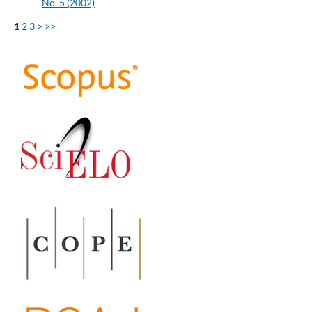
No. 5 (2002)
1
2
3
>
>>