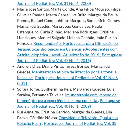
Journal of Pediatrics: Vol. 31 No. 6 (2000)
Maria José Santos, Marta Conde, Ana Filipa Mourão, Filipa
Oliveira Ramos, Marta Cabral, Iva Brito, Margarida Paula
Ramos, Raquel Campanhilho-Marques, Sónia Melo Gomes,
Margarida Guedes, Maria João Gonçalves, Paula
Estanqueiro, Carla Zilhão, Mariana Rodrigues, Cristina
Henriques, Manuel Salgado, Helena Canhão, João Eurico
Fonseca,
Recomendações Portuguesas para Utilização de
Terapêuticas Biológicas em Crianças e Adolescentes com
Artrite Idiopática Juvenil. Atualização de 2016
,
Portuguese
Journal of Pediatrics: Vol. 47 No. 4 (2016)
Andreia Dias, Diana Pinto, Teresa Borges, Margarida
Guedes,
Manifestação atípica de infecção por Bartonella
henselae
,
Portuguese Journal of Pediatrics: Vol. 42 No. 6
(2011)
Soraia Tomé, Guilhermina Reis, Margarida Guedes, Luís
Saraiva, Fernanda Teixeira,
Imunoterapia com veneno de
himenópteros: a experiência de uma consulta
,
Portuguese
Journal of Pediatrics: Vol. 40 No. 1 (2009)
Rui Almeida, Cristina Garrido, Margarida Guedes, Líia
Bravo, Cândida Nóvoa,
Obesidade e Televisão: Qual a sua
Relação Real?
,
Portuguese Journal of Pediatrics: Vol. 33