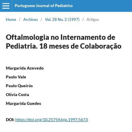
Portuguese Journal of Pediatrics
Home
/
Archives
/
Vol. 28 No. 2 (1997)
/
Artigos
Oftalmologia no Internamento de
Pediatria. 18 meses de Colaboração
Margarida Azevedo
Paulo Vale
Paulo Queirós
Olívia Costa
Margarida Guedes
DOI:
https://doi.org/10.25754/pjp.1997.5673