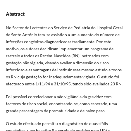
Abstract
No Sector de Lactentes do Serviço de Pediatria do Hospital Geral
de Santo António tem-se assistido a um aumento do número de
infecções congénitas diagnosticadas tardiamente. Por este
motivo, os autores decidiram implementar um programa de
rastreio a todos os Recém-Nascidos (RN) inetrnados com
gestação não vigiada, visando avaliar a dimensão do risco
infeccioso e as vantagens de instituir esse mesmo estudo a todos
os RN cuja gestação for inadequadamente vigiada. O estudo foi
efectuado entre 1/11/94 e 31/10/95, tendo sido avaliados 23 RN.
Foi possível correlacionar a não vigilância da gravidez com
factores de risco social, encontrando-se, como esperado, uma
grande percentagem de prematuridade e de baixo peso.
O estudo efectuado permitiu o diagnóstico de duas sífilis
congénitas, uma hepatite B e serologia positiva para HIV e