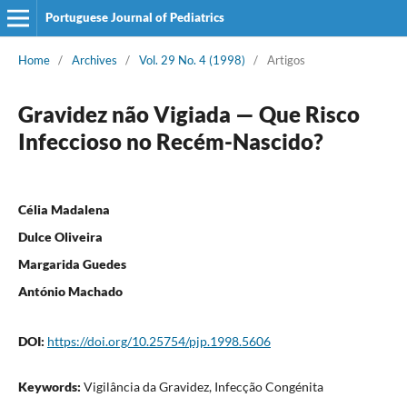
Portuguese Journal of Pediatrics
Home
/
Archives
/
Vol. 29 No. 4 (1998)
/
Artigos
Gravidez não Vigiada — Que Risco
Infeccioso no Recém-Nascido?
Célia Madalena
Dulce Oliveira
Margarida Guedes
António Machado
DOI:
https://doi.org/10.25754/pjp.1998.5606
Keywords:
Vigilância da Gravidez, Infecção Congénita