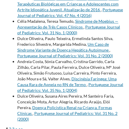
Terapêuticas Biológicas em Crianças e Adolescentes com
Artrite Idiopática Juvenil. Atualização de 2016
,
Portuguese
Journal of Pediatrics: Vol. 47 No. 4 (2016)
Célia Madalena, Teresa Temudo,
Síndrome de Moebius —
Apresentação de Três Casos Clínicos
,
Portuguese Journal
of Pediatrics: Vol. 31 No. 1 (2000)
Dulce Oliveira, Paulo Teixeira, Ermelinda Santos Silva,
Frederico Silvestre, Margarida Medina,
Um Caso de
Síndrome Variante de Doença Hepática Autoimune
,
Portuguese Journal of Pediatrics: Vol. 31 No. 2 (2000)
Andreia Costa, Sónia Carvalho, Cristina Garrido, Carla
Zilhão, Carla Pilar, Paula Ferreira, Dulce Oliveira, Mª José
Oliveira, Simão Frutuoso, Luísa Carreira, Pinto Ferreira,
João Moura e Sá, Valter Alves,
Discinésía Faríngea: Uma
Causa Rara de Apneia no RN de Termo
,
Portuguese Journal
of Pediatrics: Vol. 35 No. 1 (2004)
Dulce Oliveira, Susana Aires Pereira, M Santeiro Faria,
Conceição Mota, Artur Alegria, Ricardo Araújo, Elói
Pereira,
Doença Policistica Renal na Criança. Formas
Clínicas
,
Portuguese Journal of Pediatrics: Vol. 31 No. 2
(2000)
1
2
3
>
>>