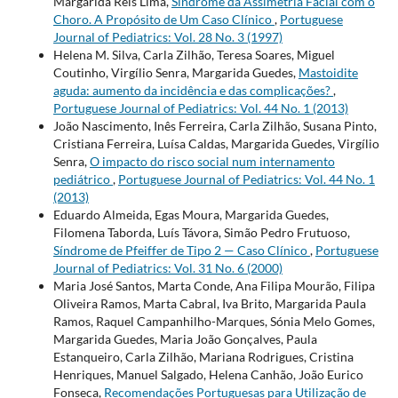
Margarida Reis Lima,
Síndrome da Assimetria Facial com o
Choro. A Propósito de Um Caso Clínico
,
Portuguese
Journal of Pediatrics: Vol. 28 No. 3 (1997)
Helena M. Silva, Carla Zilhão, Teresa Soares, Miguel
Coutinho, Virgílio Senra, Margarida Guedes,
Mastoidite
aguda: aumento da incidência e das complicações?
,
Portuguese Journal of Pediatrics: Vol. 44 No. 1 (2013)
João Nascimento, Inês Ferreira, Carla Zilhão, Susana Pinto,
Cristiana Ferreira, Luísa Caldas, Margarida Guedes, Virgílio
Senra,
O impacto do risco social num internamento
pediátrico
,
Portuguese Journal of Pediatrics: Vol. 44 No. 1
(2013)
Eduardo Almeida, Egas Moura, Margarida Guedes,
Filomena Taborda, Luís Távora, Simão Pedro Frutuoso,
Síndrome de Pfeiffer de Tipo 2 — Caso Clínico
,
Portuguese
Journal of Pediatrics: Vol. 31 No. 6 (2000)
Maria José Santos, Marta Conde, Ana Filipa Mourão, Filipa
Oliveira Ramos, Marta Cabral, Iva Brito, Margarida Paula
Ramos, Raquel Campanhilho-Marques, Sónia Melo Gomes,
Margarida Guedes, Maria João Gonçalves, Paula
Estanqueiro, Carla Zilhão, Mariana Rodrigues, Cristina
Henriques, Manuel Salgado, Helena Canhão, João Eurico
Fonseca,
Recomendações Portuguesas para Utilização de