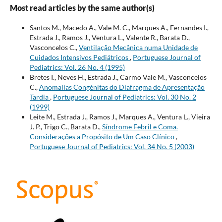
Most read articles by the same author(s)
Santos M., Macedo A., Vale M. C., Marques A., Fernandes I.,
Estrada J., Ramos J., Ventura L., Valente R., Barata D.,
Vasconcelos C.,
Ventilação Mecânica numa Unidade de
Cuidados Intensivos Pediátricos
,
Portuguese Journal of
Pediatrics: Vol. 26 No. 4 (1995)
Bretes I., Neves H., Estrada J., Carmo Vale M., Vasconcelos
C.,
Anomalias Congénitas do Diafragma de Apresentação
Tardia
,
Portuguese Journal of Pediatrics: Vol. 30 No. 2
(1999)
Leite M., Estrada J., Ramos J., Marques A., Ventura L., Vieira
J. P., Trigo C., Barata D.,
Síndrome Febril e Coma.
Considerações a Propósito de Um Caso Clínico
,
Portuguese Journal of Pediatrics: Vol. 34 No. 5 (2003)