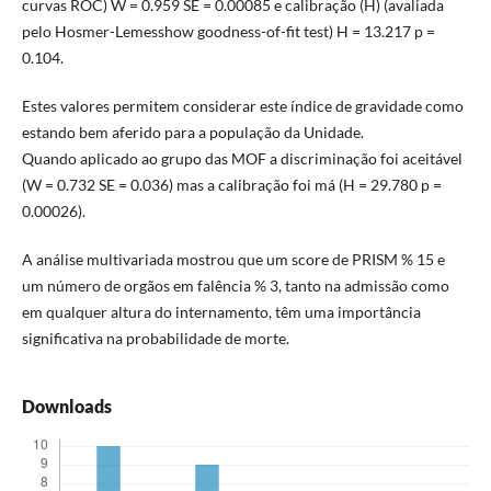
curvas ROC) W = 0.959 SE = 0.00085 e calibração (H) (avaliada
pelo Hosmer-Lemesshow goodness-of-fit test) H = 13.217 p =
0.104.
Estes valores permitem considerar este índice de gravidade como
estando bem aferido para a população da Unidade.
Quando aplicado ao grupo das MOF a discriminação foi aceitável
(W = 0.732 SE = 0.036) mas a calibração foi má (H = 29.780 p =
0.00026).
A análise multivariada mostrou que um score de PRISM % 15 e
um número de orgãos em falência % 3, tanto na admissão como
em qualquer altura do internamento, têm uma importância
significativa na probabilidade de morte.
Downloads