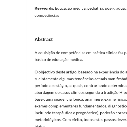
Keywords:
Educação médica, pediatria, pós-graduaç
competências
Abstract
A aquisição de competências em prática clínica faz p
básico de educação médica.
O objectivo deste artigo, baseado na experiência do au
sucintamente algumas tendências actuais manifestad
período de estágio, as quais, contrariando determina
abordagem de casos clínicos segundo a tradição Hip
base duma sequência lógica: anamnese, exame físico,
exames complementares fundamentados, diagnóstico 
incluindo terapêutica e prognóstico), poderão corre
metodológicos. Com efeito, todos estes passos deve
hiatos.