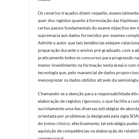
Os cenários traçados dizem respeito, essencialmente,
quer dos registos quanto à formulação das hipóteses 
certos passos fundamentais do exame objectivo em 
supremacia aos dados fornecidos por exames comple
Admite o autor que tais tendências estejam relacion
preparação durante o ensino pré-graduado, com a abo
praticamente todos os concursos para progressão na
menor investimento na formação nesta área) e com 
tecnologia que, pelo manancial de dados proporcionad
menosprezar os dados obtidos através da semiologia c
Chamando-se a atenção para a responsabilidade ética
elaboração de registos rigorosos, o que facilita a co
sucintamente uma das diversas estratégias de aborda
orientada por problemas (a designada pela sigla SOA
do treino clínico; efectivamente, tal estratégia poder
aquisição de competências na elaboração do relatório
convencional.