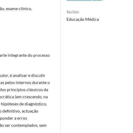
ão, exame clínico,
Section
Educação Médica
arte integrante do processo
tor, é analisar e discutir
as pelos internos durante o
dos princípios clássicos da
ocrática (em crescendo, na
 hipóteses de diagnóstico,
definitivo, actuação
sponder a erros
rão ser contemplados, sem