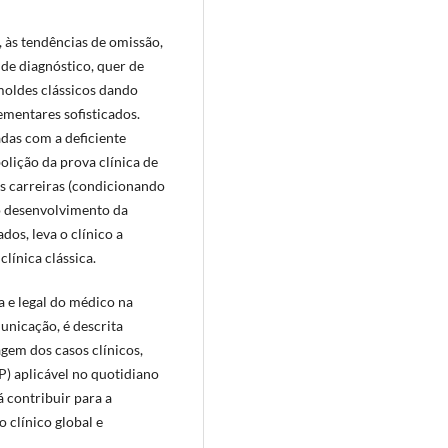
 às tendências de omissão,
de diagnóstico, quer de
moldes clássicos dando
mentares sofisticados.
adas com a deficiente
lição da prova clínica de
s carreiras (condicionando
o desenvolvimento da
os, leva o clínico a
línica clássica.
 e legal do médico na
municação, é descrita
gem dos casos clínicos,
P) aplicável no quotidiano
á contribuir para a
 clínico global e