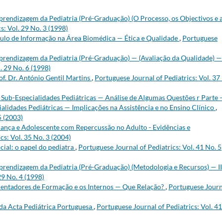
prendizagem da Pediatria (Pré-Graduação) (O Processo, os Objectivos e 
s: Vol. 29 No. 3 (1998)
ulo de Informação na Área Biomédica — Ética e Qualidade
,
Portuguese
prendizagem da Pediatria (Pré-Graduação) — (Avaliação da Qualidade) —
. 29 No. 6 (1998)
f. Dr. António Gentil Martins
,
Portuguese Journal of Pediatrics: Vol. 37
s Sub-Especialidades Pediátricas — Análise de Algumas Questões r Parte
ialidades Pediátricas — Implicações na Assistência e no Ensino Clínico
,
5 (2003)
riança e Adolescente com Repercussão no Adulto - Evidências e
cs: Vol. 35 No. 3 (2004)
cial: o papel do pediatra
,
Portuguese Journal of Pediatrics: Vol. 41 No. 5
prendizagem da Pediatria (Pré-Graduação) (Metodologia e Recursos) — II.
29 No. 4 (1998)
Orientadores de Formação e os Internos — Que Relação?
,
Portuguese Journ
 da Acta Pediátrica Portuguesa
,
Portuguese Journal of Pediatrics: Vol. 4