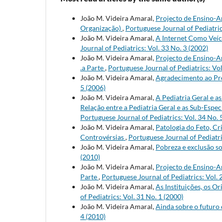
João M. Videira Amaral,
Projecto de Ensino-A
Organização)
,
Portuguese Journal of Pediatric
João M. Videira Amaral,
A Internet Como Veíc
Journal of Pediatrics: Vol. 33 No. 3 (2002)
João M. Videira Amaral,
Projecto de Ensino-A
.a Parte
,
Portuguese Journal of Pediatrics: Vol
João M. Videira Amaral,
Agradecimento ao Pro
5 (2006)
João M. Videira Amaral,
A Pediatria Geral e a
Relação entre a Pediatria Geral e as Sub-Espec
Portuguese Journal of Pediatrics: Vol. 34 No. 
João M. Videira Amaral,
Patologia do Feto, C
Controvérsias
,
Portuguese Journal of Pediatri
João M. Videira Amaral,
Pobreza e exclusão so
(2010)
João M. Videira Amaral,
Projecto de Ensino-A
Parte
,
Portuguese Journal of Pediatrics: Vol. 
João M. Videira Amaral,
As Instituições, os 
of Pediatrics: Vol. 31 No. 1 (2000)
João M. Videira Amaral,
Ainda sobre o futuro
4 (2010)