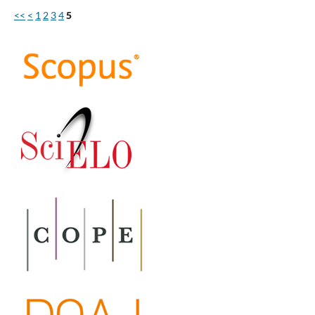
<<
<
1
2
3
4
5