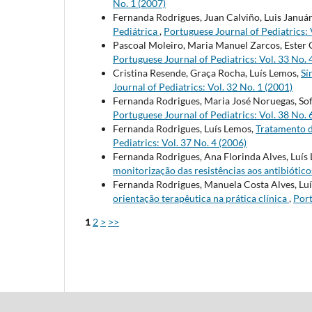
No. 1 (2007)
Fernanda Rodrigues, Juan Calviño, Luis Január
Pediátrica
,
Portuguese Journal of Pediatrics: 
Pascoal Moleiro, Maria Manuel Zarcos, Ester 
Portuguese Journal of Pediatrics: Vol. 33 No. 
Cristina Resende, Graça Rocha, Luís Lemos,
Sí
Journal of Pediatrics: Vol. 32 No. 1 (2001)
Fernanda Rodrigues, Maria José Noruegas, Sofi
Portuguese Journal of Pediatrics: Vol. 38 No. 
Fernanda Rodrigues, Luís Lemos,
Tratamento 
Pediatrics: Vol. 37 No. 4 (2006)
Fernanda Rodrigues, Ana Florinda Alves, Luís
monitorização das resistências aos antibiótic
Fernanda Rodrigues, Manuela Costa Alves, Lu
orientação terapêutica na prática clínica
,
Port
1
2
>
>>