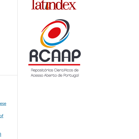
ese
of
8