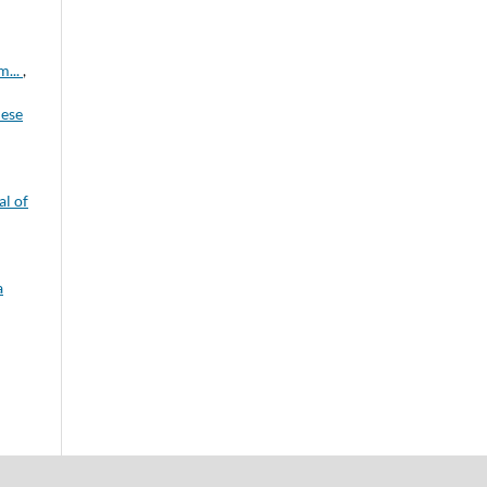
m...
,
ese
l of
a