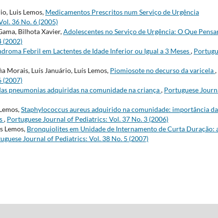
io, Luis Lemos,
Medicamentos Prescritos num Serviço de Urgência
Vol. 36 No. 6 (2005)
Gama, Bilhota Xavier,
Adolescentes no Serviço de Urgência: O Que Pensa
4 (2002)
ndroma Febril em Lactentes de Idade Inferior ou Igual a 3 Meses
,
Portugu
a Morais, Luís Januário, Luís Lemos,
Piomiosote no decurso da varicela
,
6 (2007)
das pneumonias adquiridas na comunidade na criança
,
Portuguese Journa
 Lemos,
Staphylococcus aureus adquirido na comunidade: importância da
os
,
Portuguese Journal of Pediatrics: Vol. 37 No. 3 (2006)
ís Lemos,
Bronquiolites em Unidade de Internamento de Curta Duração: 
uguese Journal of Pediatrics: Vol. 38 No. 5 (2007)