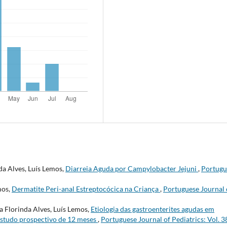
da Alves, Luís Lemos,
Diarreia Aguda por Campylobacter Jejuni
,
Portugu
mos,
Dermatite Peri-anal Estreptocócica na Criança
,
Portuguese Journal 
 Florinda Alves, Luís Lemos,
Etiologia das gastroenterites agudas em
estudo prospectivo de 12 meses
,
Portuguese Journal of Pediatrics: Vol. 3