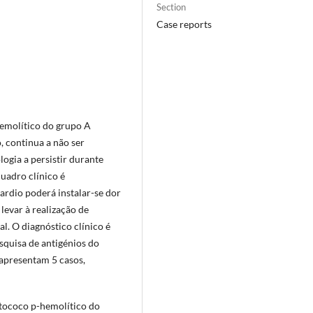
Section
Case reports
hemolítico do grupo A
 continua a não ser
ogia a persistir durante
uadro clínico é
ardio poderá instalar-se dor
 levar à realização de
l. O diagnóstico clínico é
squisa de antigénios do
 apresentam 5 casos,
ptococo p-hemolítico do