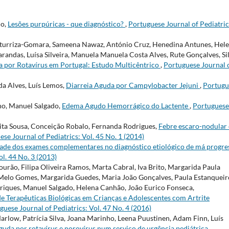
do,
Lesões purpúricas - que diagnóstico?
,
Portuguese Journal of Pediatric
 Iturriza-Gomara, Sameena Nawaz, António Cruz, Henedina Antunes, Hel
arandas, Luísa Silveira, Manuela Manuela Costa Alves, Rute Gonçalves, Si
a por Rotavírus em Portugal: Estudo Multicêntrico
,
Portuguese Journal 
da Alves, Luís Lemos,
Diarreia Aguda por Campylobacter Jejuni
,
Portugu
no, Manuel Salgado,
Edema Agudo Hemorrágico do Lactente
,
Portuguese
Rita Sousa, Conceição Robalo, Fernanda Rodrigues,
Febre escaro-nodular
se Journal of Pediatrics: Vol. 45 No. 1 (2014)
dade dos exames complementares no diagnóstico etiológico de má progre
ol. 44 No. 3 (2013)
urão, Filipa Oliveira Ramos, Marta Cabral, Iva Brito, Margarida Paula
elo Gomes, Margarida Guedes, Maria João Gonçalves, Paula Estanqueir
nriques, Manuel Salgado, Helena Canhão, João Eurico Fonseca,
e Terapêuticas Biológicas em Crianças e Adolescentes com Artrite
guese Journal of Pediatrics: Vol. 47 No. 4 (2016)
rlow, Patrícia Silva, Joana Marinho, Leena Puustinen, Adam Finn, Luís
guda por rotavírus e norovírus num serviço de urgência pediátrica
,