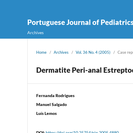
Portuguese Journal of Pediatric
Archives
Home
/
Archives
/
Vol. 36 No. 4 (2005)
/
Case rep
Dermatite Peri-anal Estrepto
Fernanda Rodrigues
Manuel Salgado
Luís Lemos
DOI:
https://doi.org/10.25754/pjp.2005.4880