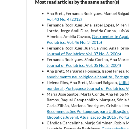
Most read articles by the same author(s)
Ana Brett, Fernanda Rodrigues, Manuel Salga
Vol. 43 No. 4 (2012)
Fernanda Rodrigues, Ana Isabel Lopes, Miren
Loreto, Jorge Amil Dias, José da Cunha, Luís V
Almeida, Amélia Cavaco,
Gastroenterite Agud
Pediatrics: Vol. 46 No. 3 (2015)
Fernanda Rodrigues, Juan Calvino, Ana Florin
Journal of Pediatrics: Vol. 37 No. 3 (2006)
Fernanda Rodrigues, Sónia Coelho, Ana More
Journal of Pediatrics: Vol. 35 No. 2 (2004)
Ana Brett, Margarida Fonseca, Isabel Fineza, 
envolvimento neurológico e hepatite
,
Portugue
Helena Rios, Ana Brett, Manuel Salgado,
Utili
ponderal
,
Portuguese Journal of Pediatrics: V
Maria José Santos, Marta Conde, Ana Filipa Mo
Ramos, Raquel Campanhilho-Marques, Sónia M
Carla Zilhão, Mariana Rodrigues, Cristina He
Recomendações Portuguesas para Utilização d
Idiopática Juvenil. Atualização de 2016
,
Portu
Cândida Cancelinha, Marjo Salminen, Robin Ma
Januário, Fernanda Rodrigues,
Gastrenterite a