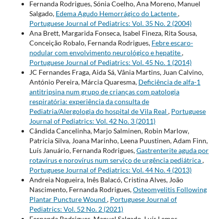
Fernanda Rodrigues, Sónia Coelho, Ana Moreno, Manuel
Salgado,
Edema Agudo Hemorrágico do Lactente
,
Portuguese Journal of Pediatrics: Vol. 35 No. 2 (2004)
Ana Brett, Margarida Fonseca, Isabel Fineza, Rita Sousa,
Conceição Robalo, Fernanda Rodrigues,
Febre escaro-
nodular com envolvimento neurológico e hepatite
,
Portuguese Journal of Pediatrics: Vol. 45 No. 1 (2014)
JC Fernandes Fraga, Aida Sá, Vânia Martins, Juan Calvino,
António Pereira, Márcia Quaresma,
Deficiência de alfa-1
antitripsina num grupo de crianças com patologia
respiratória: experiência da consulta de
Pediatria/Alergologia do hospital de Vila Real
,
Portuguese
Journal of Pediatrics: Vol. 42 No. 3 (2011)
Cândida Cancelinha, Marjo Salminen, Robin Marlow,
Patrícia Silva, Joana Marinho, Leena Puustinen, Adam Finn,
Luís Januário, Fernanda Rodrigues,
Gastrenterite aguda por
rotavírus e norovírus num serviço de urgência pediátrica
,
Portuguese Journal of Pediatrics: Vol. 44 No. 4 (2013)
Andreia Nogueira, Inês Balacó, Cristina Alves, João
Nascimento, Fernanda Rodrigues,
Osteomyelitis Following
Plantar Puncture Wound
,
Portuguese Journal of
Pediatrics: Vol. 52 No. 2 (2021)
Fernanda Rodrigues, Manuel Salgado, Luís Lemos,