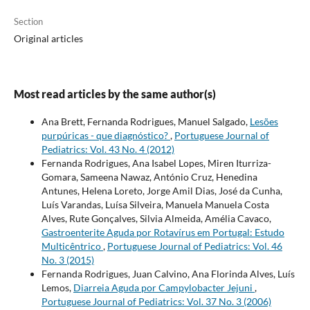
Section
Original articles
Most read articles by the same author(s)
Ana Brett, Fernanda Rodrigues, Manuel Salgado,
Lesões
purpúricas - que diagnóstico?
,
Portuguese Journal of
Pediatrics: Vol. 43 No. 4 (2012)
Fernanda Rodrigues, Ana Isabel Lopes, Miren Iturriza-
Gomara, Sameena Nawaz, António Cruz, Henedina
Antunes, Helena Loreto, Jorge Amil Dias, José da Cunha,
Luís Varandas, Luísa Silveira, Manuela Manuela Costa
Alves, Rute Gonçalves, Silvia Almeida, Amélia Cavaco,
Gastroenterite Aguda por Rotavírus em Portugal: Estudo
Multicêntrico
,
Portuguese Journal of Pediatrics: Vol. 46
No. 3 (2015)
Fernanda Rodrigues, Juan Calvino, Ana Florinda Alves, Luís
Lemos,
Diarreia Aguda por Campylobacter Jejuni
,
Portuguese Journal of Pediatrics: Vol. 37 No. 3 (2006)